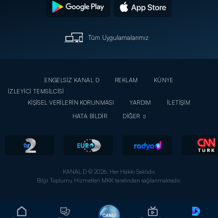
Tüm Uygulamalarımız
ENGELSİZ KANAL D
REKLAM
KÜNYE
İZLEYİCİ TEMSİLCİSİ
KİŞİSEL VERİLERİN KORUNMASI
YARDIM
İLETİŞİM
HATA BİLDİR
DİĞER
KANAL D © 2026. Her Hakkı Saklıdır.
Bilgi Toplumu Hizmetleri MKK tarafından sağlanmaktadır.
CANLI