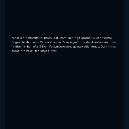
Kanal D'nin başrollerini Beren Saat, Mert Fırat, Yiğit Özşener, Alican Yücesoy,
Engin Hepileri, Arzu Gamze Kılınç ve Zafer Algöz'ün paylaştıkları sevilen dizisi
"İntikam"ın bu hafta (3 Ekim Perşembe) ekrana gelecek bölümünde, Derin'in ve
bebeğinin hayatı tehlikeye giriyor!