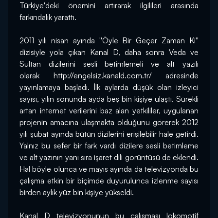
Türkiye'deki önemini artırarak ilgilileri arasında 
farkındalık yarattı.
2011 yılı nisan ayında ''Öyle Bir Geçer Zaman Ki'' 
dizisiyle yola çıkan Kanal D, daha sonra Veda ve 
Sultan dizilerini sesli betimlemeli ve alt yazılı 
olarak 
http://engelsiz.kanald.com.tr/
 adresinde 
yayınlamaya başladı. İlk aylarda düşük olan izleyici 
sayısı, yılın sonunda ayda beş bin kişiye ulaştı. Sürekli 
artan internet verilerini baz alan yetkililer, uygulanan 
projenin amacına ulaşmakta olduğunu görerek 2012 
yılı şubat ayında bütün dizilerini erişilebilir hale getirdi. 
Yalnız bu sefer bir fark vardı dizilere sesli betimleme 
ve alt yazının yanı sıra işaret dili görüntüsü de eklendi. 
Hal böyle olunca ve mayıs ayında da televizyonda bu 
çalışma etkin bir biçimde duyurulunca izlenme sayısı 
birden aylık yüz bin kişiye yükseldi.
Kanal D televizyonunun bu çalışması lokomotif 