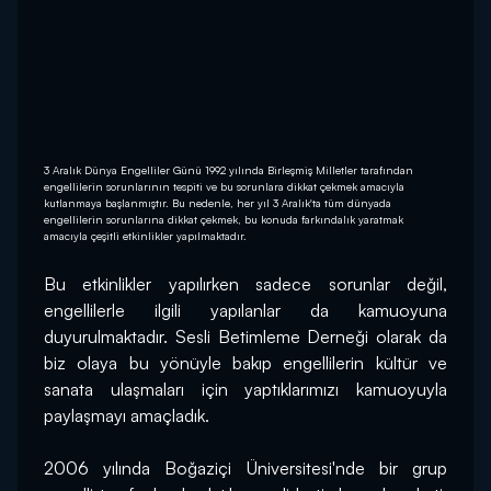
3 Aralık Dünya Engelliler Günü 1992 yılında Birleşmiş Milletler tarafından
engellilerin sorunlarının tespiti ve bu sorunlara dikkat çekmek amacıyla
kutlanmaya başlanmıştır. Bu nedenle, her yıl 3 Aralık'ta tüm dünyada
engellilerin sorunlarına dikkat çekmek, bu konuda farkındalık yaratmak
amacıyla çeşitli etkinlikler yapılmaktadır.
Bu etkinlikler yapılırken sadece sorunlar değil, 
engellilerle ilgili yapılanlar da kamuoyuna 
duyurulmaktadır. Sesli Betimleme Derneği olarak da 
biz olaya bu yönüyle bakıp engellilerin kültür ve 
sanata ulaşmaları için yaptıklarımızı kamuoyuyla 
paylaşmayı amaçladık.
2006 yılında Boğaziçi Üniversitesi'nde bir grup 