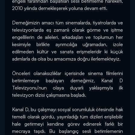
engelli tarafından başlatılan sesli betimleme hareketi, 
2010 yılında dernekleşerek yoluna devam etti.
Derneğimizin amacı tüm sinemalarda, tiyatrolarda ve 
televizyonlarda eş zamanlı olarak görme ve işitme 
engellilerin de aileleri, arkadaşları ve toplumun her 
kesimiyle birlikte ayrımcılığa uğramadan, izole 
edilmeden kültür ve sanata erişmeleridir ki küçük 
adımlarla da olsa bu amacımıza doğru ilerlemekteyiz.
Önceleri olanaksızlıklar içerisinde sinema filmlerini 
betimlemeye başlayan derneğimiz, Kanal D 
Televizyonu'nun olaya duyarlı yaklaşımıyla ilk 
televizyon dizisi çalışmasına başladı.
Kanal D, bu çalışmayı sosyal sorumluluk ötesinde hak 
temelli olarak gördü, yayınladığı tüm dizileri erişilebilir 
hale getirmeyi kendine görev edinerek farklı bir 
mecraya taşıdı. Bu başlangıç sesli betimlemenin 