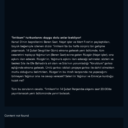
"İntikam" tutkunlarını duygu dolu anlar bekliyor!
Kanal D’nin başrollerini Beren Saat, Nejat işler ve Mert Fırat’ın paylaştıkları,
büyük beğeniyle izlenen dizisi “İntikam”da bu hafta sürpriz bir gelişme
yaşanacak. 14 Şubat Sevgililer Günü ekrana gelecek yeni bölümde, tüm
cesaretini toplayıp Yağmur’un (Beren Saat) evine gelen Rüzgâr (Nejat işler), ona
aşkını ilan edecek. Rüzgâr’ın, Yağmur’a aşkını ilan edeceği sahneler, sözleri ve
bestesi Sıla ile Efe Bahadır’a ait olan ve Sıla’nın yorumladığı "Yoruldum" şarkısı
eşliğinde ekrana gelecek. Ünlü şarkıcı iddialı projeye şarkısı ile dahil olmaktan
mutlu olduğunu belirtirken, Rüzgar’ın bu itirafı karşısında ne yapacağını
bilmeyen Yağmur ona ne cevap verecek? Selen’in Yağmur ve Emre’ye kurduğu
tuzak ne?
Tüm bu soruların cevabı, "İntikam"ın 14 Şubat Perşembe akşamı saat 20:00’de
yayınlanacak yeni bölümünde yanıt bulacak.
Content not found