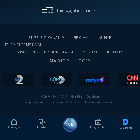
Tüm Uygulamalarımız
ENGELSİZ KANAL D
REKLAM
KÜNYE
İZLEYİCİ TEMSİLCİSİ
KİŞİSEL VERİLERİN KORUNMASI
YARDIM
İLETİŞİM
HATA BİLDİR
DİĞER
KANAL D © 2026. Her Hakkı Saklıdır.
Bilgi Toplumu Hizmetleri MKK tarafından sağlanmaktadır.
CANLI
Anasayfa
Diziler
Programlar
D-Shorts