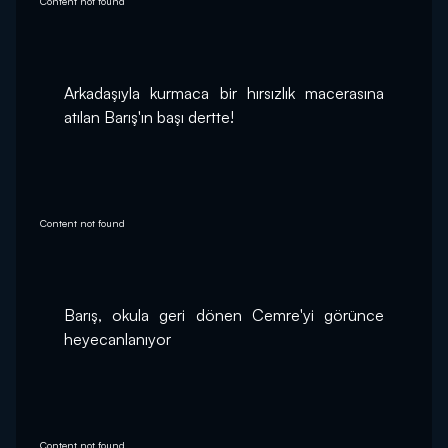
Content not found
Arkadaşıyla kurmaca bir hırsızlık macerasına 
atılan Barış'ın başı dertte!
Content not found
Barış, okula geri dönen Cemre'yi görünce 
heyecanlanıyor
Content not found