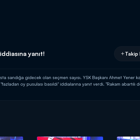
iddiasına yanıt!
Takip 
yısta sandığa gidecek olan seçmen sayısı. YSK Başkanı Ahmet Yener ka
fazladan oy pusulası basıldı" iddialarına yanıt verdi. "Rakam abartılı d
na Haber'de!
Kanal D'de!