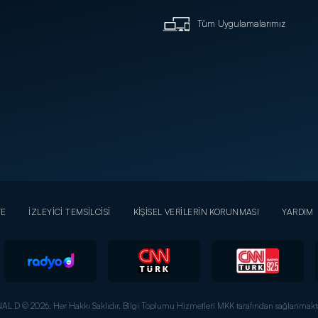
Tüm Uygulamalarımız
YE
İZLEYİCİ TEMSİLCİSİ
KİŞİSEL VERİLERİN KORUNMASI
YARDIM
AL D © 2026. Her Hakkı Saklıdır.
Bilgi Toplumu Hizmetleri MKK tarafından sağlanmakta