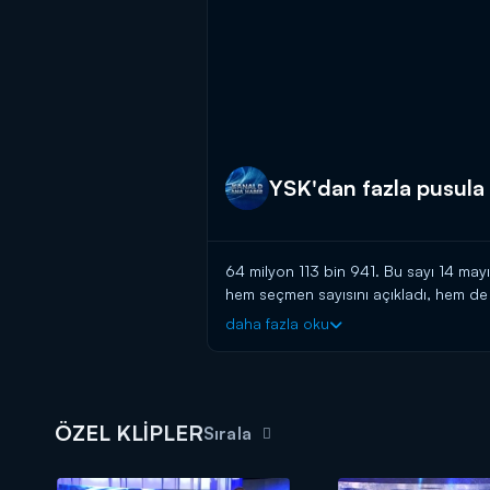
YSK'dan fazla pusula 
64 milyon 113 bin 941. Bu sayı 14 ma
hem seçmen sayısını açıkladı, hem de "
şeklinde konuştu. Detaylar Kanal D A
daha fazla oku
Kanal D Haber, hafta içi her akşam 
ÖZEL KLİPLER
Sırala