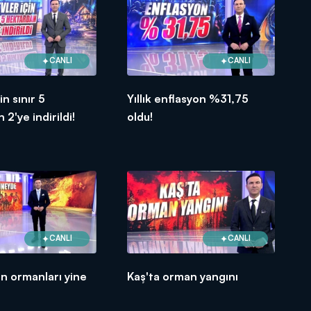
CANLI
CANLI
in sınır 5
Yıllık enflasyon %31,75
2'ye indirildi!
oldu!
CANLI
CANLI
in ormanları yine
Kaş'ta orman yangını