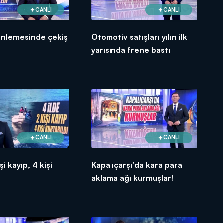
CANLI
CANLI
nlemesinde çekiş
Otomotiv satışları yılın ilk
yarısında frene bastı
CANLI
CANLI
şi kayıp, 4 kişi
Kapalıçarşı'da kara para
aklama ağı kurmuşlar!