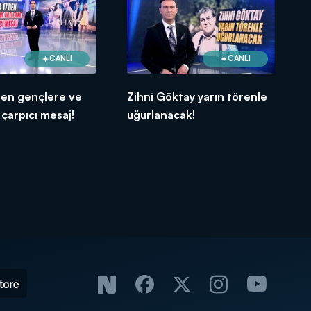
CANLI
CANLI
den gençlere ve
Zihni Göktay yarın törenle
 çarpıcı mesaj!
uğurlanacak!