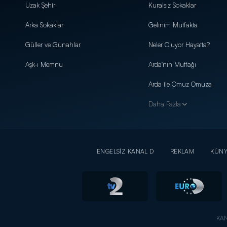
Uzak Şehir
Kuralsız Sokaklar
Arka Sokaklar
Gelinim Mutfakta
Güller ve Günahlar
Neler Oluyor Hayatta?
Aşk-ı Memnu
Arda'nın Mutfağı
Arda ile Omuz Omuza
Daha Fazla
ENGELSİZ KANAL D
REKLAM
KÜN
KAN