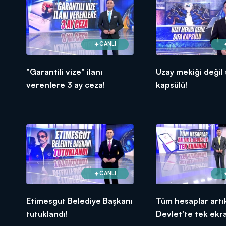
CANLI
"Garantili vize" ilanı
Uzay mekiği değil 
verenlere 3 ay ceza!
kapsülü!
CANLI
Etimesgut Belediye Başkanı
Tüm hesaplar artı
tutuklandı!
Devlet'te tek ekr