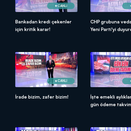
CANLI
Bankadan kredi çekenler
CHP grubuna veda 
için kritik karar!
Yeni Parti'yi duyur
CANLI
İrade bizim, zafer bizim!
İşte emekli aylıkla
gün ödeme takvim