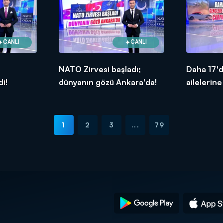
CANLI
CANLI
NATO Zirvesi başladı;
Daha 17'
di!
dünyanın gözü Ankara'da!
ailelerine
1
2
3
...
79