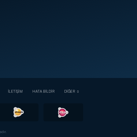
İLETİŞİM
HATA BİLDİR
DİĞER
dır.