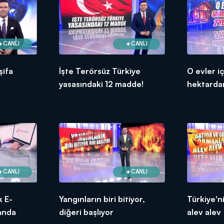
CANLI
CANLI
şifa
İşte Terörsüz Türkiye
O evler iç
yasasındaki 12 madde!
hektardan 
CANLI
CANLI
k E-
Yangınların biri bitiyor,
Türkiye'n
anda
diğeri başlıyor
alev alev