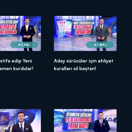
CANLI
CANLI
stifa edip Yeni
Aday sürücüler için ehliyet
resmen kurdular!
kuralları sil baştan!