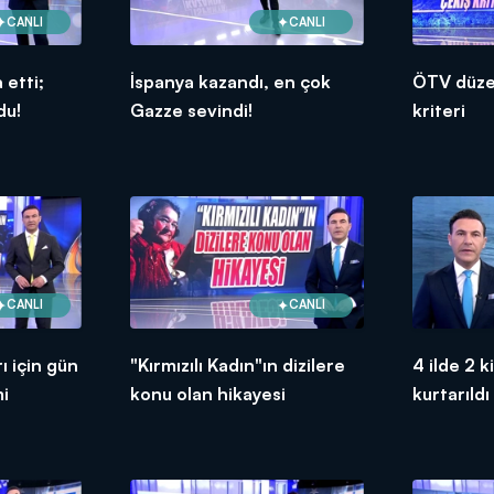
CANLI
CANLI
etti;
İspanya kazandı, en çok
ÖTV düze
du!
Gazze sevindi!
kriteri
CANLI
CANLI
rı için gün
"Kırmızılı Kadın"ın dizilere
4 ilde 2 ki
i
konu olan hikayesi
kurtarıldı