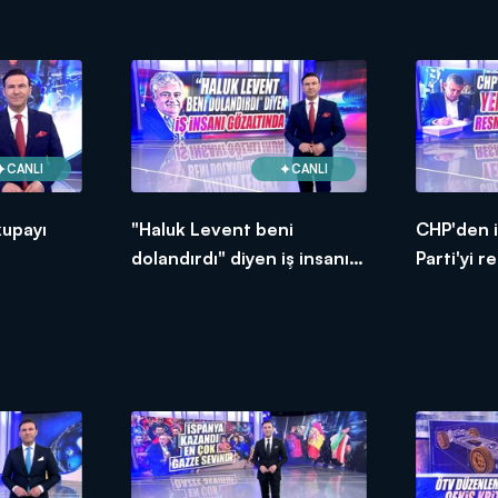
CANLI
CANLI
kupayı
"Haluk Levent beni
CHP'den i
dolandırdı" diyen iş insanı
Parti'yi 
gözaltında!