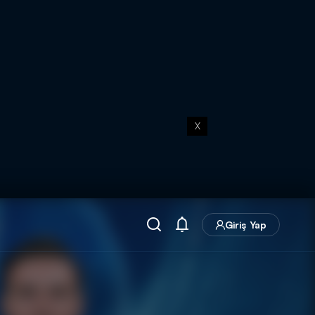
X
Giriş Yap