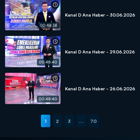
Kanal D Ana Haber - 30.06.2026
00:48:38
Kanal D Ana Haber - 29.06.2026
00:48:40
Kanal D Ana Haber - 26.06.2026
00:48:40
1
2
3
...
70