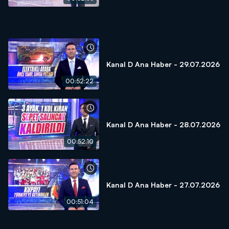
Kanal D Ana Haber - 29.07.2026
00:52:22
Kanal D Ana Haber - 28.07.2026
00:52:10
Kanal D Ana Haber - 27.07.2026
00:51:04