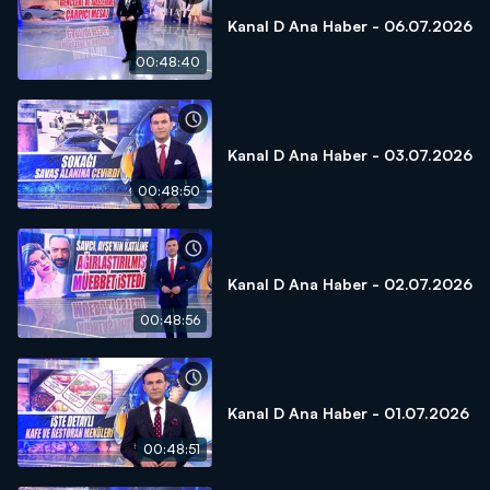
Kanal D Ana Haber - 06.07.2026
00:48:40
Kanal D Ana Haber - 03.07.2026
00:48:50
Kanal D Ana Haber - 02.07.2026
00:48:56
Kanal D Ana Haber - 01.07.2026
00:48:51