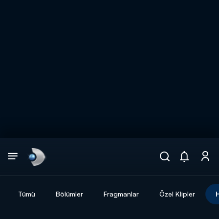
Arama
muhteşem ikili
ARAMA SONUÇLARI
Tümü
Bölümler
Fragmanlar
Özel Klipler
DİĞER SONUÇLAR