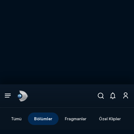
Arama
muhteşem ikili
ARAMA SONUÇLARI
Tümü
Bölümler
Fragmanlar
Özel Klipler
DİĞER SONUÇLAR