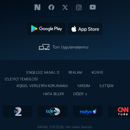
Tüm Uygulamalarımız
ENGELSİZ KANAL D
REKLAM
KÜNYE
İZLEYİCİ TEMSİLCİSİ
KİŞİSEL VERİLERİN KORUNMASI
YARDIM
İLETİŞİM
HATA BİLDİR
DİĞER
KANAL D © 2026. Her Hakkı Saklıdır.