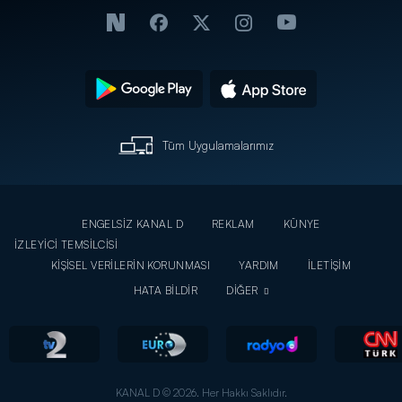
Tüm Uygulamalarımız
ENGELSİZ KANAL D
REKLAM
KÜNYE
İZLEYİCİ TEMSİLCİSİ
KİŞİSEL VERİLERİN KORUNMASI
YARDIM
İLETİŞİM
HATA BİLDİR
DİĞER
KANAL D © 2026. Her Hakkı Saklıdır.