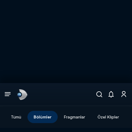
Arama
muhteşem ikili
ARAMA SONUÇLARI
Tümü
Bölümler
Fragmanlar
Özel Klipler
DİĞER SONUÇLAR