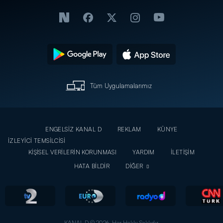
Tüm Uygulamalarımız
ENGELSİZ KANAL D
REKLAM
KÜNYE
İZLEYİCİ TEMSİLCİSİ
KİŞİSEL VERİLERİN KORUNMASI
YARDIM
İLETİŞİM
HATA BİLDİR
DİĞER
KANAL D © 2026. Her Hakkı Saklıdır.