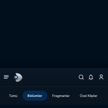
Arama
muhteşem ikili
ARAMA SONUÇLARI
Tümü
Bölümler
Fragmanlar
Özel Klipler
DİĞER SONUÇLAR