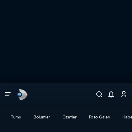
Arama
muhteşem ikili
ARAMA SONUÇLARI
Tümü
Bölümler
Özetler
Foto Galeri
Habe
DİĞER SONUÇLAR