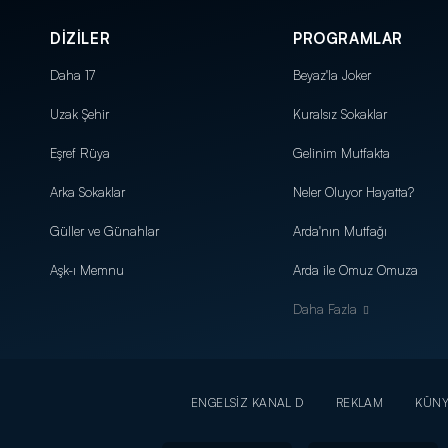
DİZİLER
PROGRAMLAR
Daha 17
Beyaz'la Joker
Uzak Şehir
Kuralsız Sokaklar
Eşref Rüya
Gelinim Mutfakta
Arka Sokaklar
Neler Oluyor Hayatta?
Güller ve Günahlar
Arda'nın Mutfağı
Aşk-ı Memnu
Arda ile Omuz Omuza
Daha Fazla
ENGELSİZ KANAL D
REKLAM
KÜN