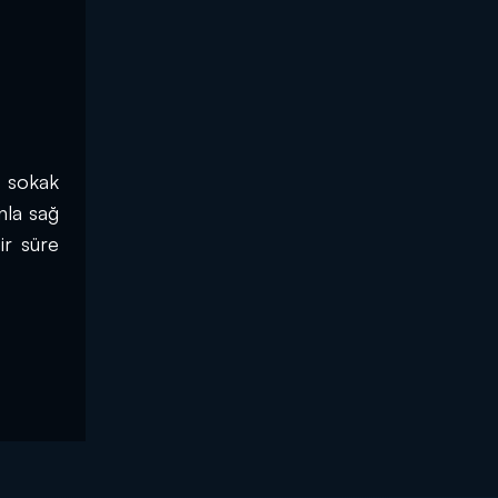
 sokak 
la sağ 
r süre 