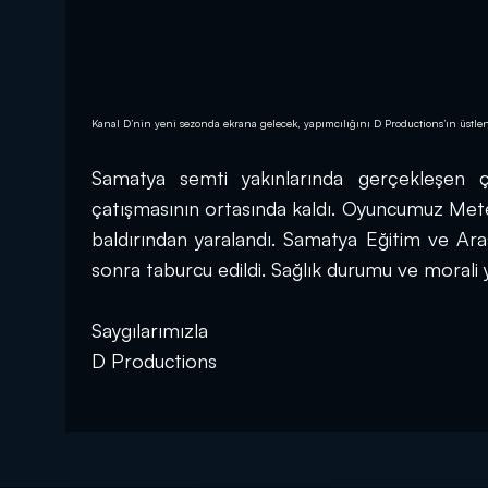
Kanal D’nin yeni sezonda ekrana gelecek, yapımcılığını D Productions’ın üstlend
Samatya semti yakınlarında gerçekleşen çek
çatışmasının ortasında kaldı. Oyuncumuz Mete 
baldırından yaralandı. Samatya Eğitim ve Araş
sonra taburcu edildi. Sağlık durumu ve morali
Saygılarımızla