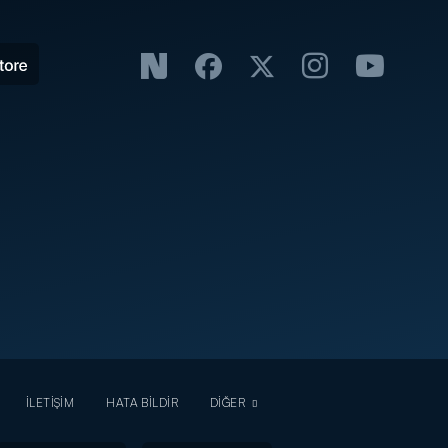
İLETİŞİM
HATA BİLDİR
DİĞER