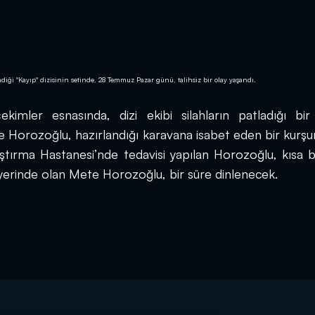
iği "Kayıp" dizisinin setinde, 28 Temmuz Pazar günü, talihsiz bir olay yaşandı.
imler esnasında, dizi ekibi silahların patladığı bir
Horozoğlu, hazırlandığı karavana isabet eden bir kurşun
tırma Hastanesi’nde tedavisi yapılan Horozoğlu, kısa bi
 yerinde olan Mete Horozoğlu, bir süre dinlenecek.