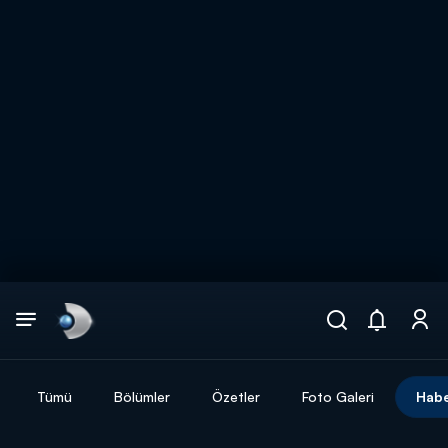
Arama
muhteşem ikili
ARAMA SONUÇLARI
Tümü
Bölümler
Özetler
Foto Galeri
Habe
DİĞER SONUÇLAR