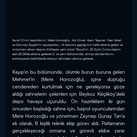
Kanal D’nin başrollerini; Mete Horozoğlu, Aslı Enver, Kaan Taşaner, İlker Kaleli
ve Dolunay Soysert'in paylaştıkları, ilk bölümü geçtiğimiz hafta ekrana gelen ve
milyonları ekran başına kilitleyen yeni dizisi "Kayıp"ın, 20 Eylül Cuma akşamı
saat 20.00’de ekrana gelecek 2. ve yeni bölümünde, dünya standartlarını
aratmayacak özelliklerde aksiyon sahneleri ekrana gelecek.
Kayıp'ın bu bölümünde, ölümle burun buruna gelen 
Mehmet'in (Mete Horozoğlu), içine düştüğü 
cendereden kurtulmak için ne gerekiyorsa göze 
aldığı sahnelerin çekimleri için Beykoz Kılıçlıköy'deki 
depo havaya uçuruldu. Ön hazırlıkların iki gün 
önceden başladığı sahne için, başrol oyuncularından 
Mete Horozoğlu ve yönetmen Zeynep Günay Tan'a 
ek olarak, 8 kişilik teknik ekip görev aldı. Patlamanın 
gerçekleşeceği ormana ve görevli ekibe zarar 