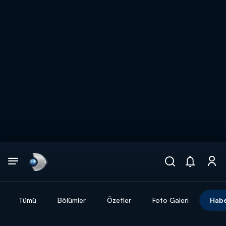
Arama
muhteşem ikili
ARAMA SONUÇLARI
Tümü
Bölümler
Özetler
Foto Galeri
Habe
DİĞER SONUÇLAR