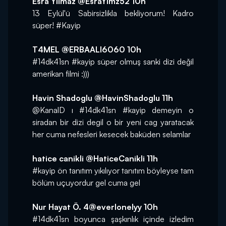
Esra Yılmaz ‏@EsraYlmz52 10h
13 Eylül'ü Sabirsizlikla bekliyorum! Kadro 
süper! #Kayip
T4MEL ‏@ERBAALI6060 10h
#14dk41sn #kayip süper olmuş sanki dizi değil 
amerikan filmi :)))
Havin Shadoglu ‏@HavinShadoglu 11h
@KanalD ı #14dk41sn #kayip demeyin o 
siradan bir dizi degil o bir yeni cag yaratacak 
her cuma nefesleri kesecek baküden selamlar
hatice canikli ‏@HaticeCanikli 11h
#kayip ön tanıtım yıkılıyor tanıtım böyleyse tam 
bölüm uçuyordur gel cuma gel
Nur Hayat Ö. ‏@4everlonelyy 10h
#14dk41sn boyunca şaşkınlık içinde izledim 