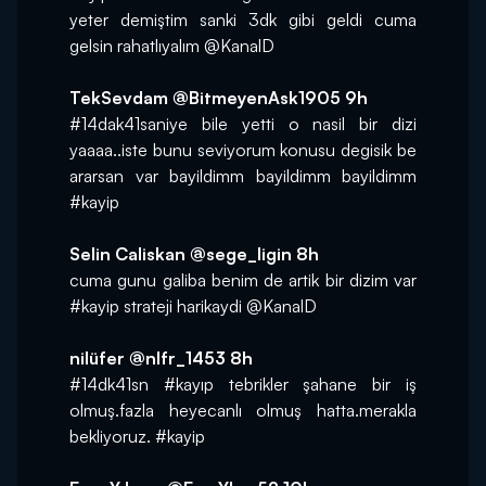
yeter demiştim sanki 3dk gibi geldi cuma 
gelsin rahatlıyalım @KanalD
TekSevdam ‏@BitmeyenAsk1905 9h
#14dak41saniye bile yetti o nasil bir dizi 
yaaaa..iste bunu seviyorum konusu degisik be 
ararsan var bayildimm bayildimm bayildimm 
#kayip
Selin Caliskan ‏@sege_ligin 8h
cuma gunu galiba benim de artik bir dizim var 
#kayip strateji harikaydi @KanalD
nilüfer ‏@nlfr_1453 8h
#14dk41sn #kayıp tebrikler şahane bir iş 
olmuş.fazla heyecanlı olmuş hatta.merakla 
bekliyoruz. #kayip