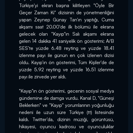
Türkiye'yi ekran başına kilitleyen "Öyle Bir 
Geçer Zaman Ki" dizisinin de yönetmenliğini 
yapan Zeynep Günay Tan'ın yaptığı, Cuma 
akşamı saat 20.00'de ilk bölümü ile ekrana 
gelecek olan "Kayıp"ın Salı akşamı ekrana 
gelen 14 dakika 41 saniyelik ön gösterimi; A/B 
SES’te yüzde 6.48 reyting ve yüzde 18.41 
izlenme payı ile günün en çok izlenen dizisi 
oldu. Kayıp'ın ön gösterimi, Tüm Kişiler'de de 
yüzde 5.92 reyting ve yüzde 16.51 izlenme 
payı ile zirvede yer aldı.
"Kayıp"ın ön gösterimi, gecenin sosyal medya 
gündemine de damga vurdu. Kanal D, "Güneşi 
Beklerken" ve "Kayıp" yorumlarının yoğunluğu 
nedeni ile uzun süre Türkiye (tt) listesinde 
kaldı. Twitter’da, dizinin müziği, görüntüsü, 
hikayesi, oyuncu kadrosu ve oyunculuklar 