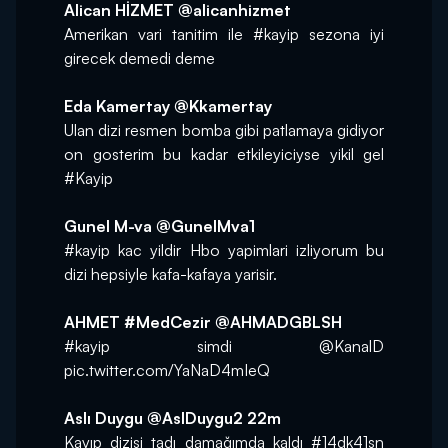
Alican HİZMET @alicanhizmet
Amerikan vari tanitim ile #kayip sezona iyi 
girecek demedi deme
Eda Kamertay @Kkamertay
Ulan dizi resmen bomba gibi patlamaya gidiyor 
on gosterim bu kadar etkileyiciyse yikil gel 
#Kayip
Gunel M-va @GunelMva1
#kayip kac yildir Hbo yapimlari izliyorum bu 
dizi hepsiyle kafa-kafaya yarisir.
AHMET #MedCezir @AHMADGBLSH
#kayip simdi @KanalD 
pic.twitter.com/YaNaD4mIeQ
Aslı Duygu ‏@AslDuygu2 22m
Kayıp dizisi tadı damağımda kaldı #14dk41sn 