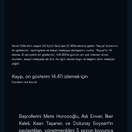
Kanal D’de dün akşam (10 Eylül Salı) saat 21.45'te ekrana gelen "Kayıp" dizisinin
ön gösterimi, reytinglere ve sosyal medyaya damgasını vurdu. "Kayıp"ın 14
dakika 41 saniyelik ön gösterimi, A/B SES'te günün en çok izlenen dizisi
olurken, sosyal medyada da dizi ile ilgili olarak övgü ve beğeni dolu mesajlar
yağdı.
Kayıp, ön gösterim 14.41'i izlemek için 
Content not found
Başrollerini Mete Horozoğlu, Aslı Enver, İlker 
Kaleli, Kaan Taşaner, ve Dolunay Soysert'in 
paylaştıkları, yönetmenliğini 3 sezon boyunca 