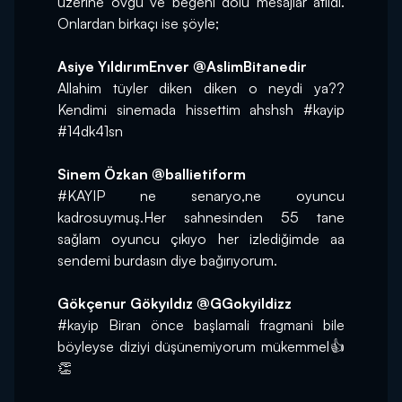
üzerine övgü ve beğeni dolu mesajlar atıldı. 
Onlardan birkaçı ise şöyle;
Asiye YıldırımEnver @AslimBitanedir
Allahim tüyler diken diken o neydi ya?? 
Kendimi sinemada hissettim ahshsh #kayip 
#14dk41sn
Sinem Özkan @ballietiform
#KAYIP ne senaryo,ne oyuncu 
kadrosuymuş.Her sahnesinden 55 tane 
sağlam oyuncu çıkıyo her izlediğimde aa 
sendemi burdasın diye bağırıyorum.
Gökçenur Gökyıldız @GGokyildizz
#kayip Biran önce başlamali fragmani bile 
böyleyse diziyi düşünemiyorum mükemmel👍
👏