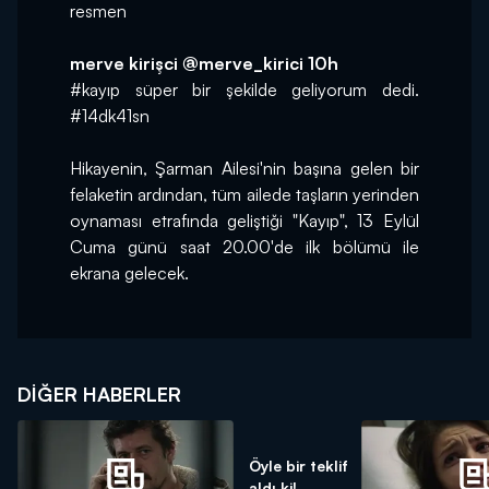
resmen
merve kirişci ‏@merve_kirici 10h
#kayıp süper bir şekilde geliyorum dedi. 
#14dk41sn
Hikayenin, Şarman Ailesi'nin başına gelen bir 
felaketin ardından, tüm ailede taşların yerinden 
oynaması etrafında geliştiği "Kayıp", 13 Eylül 
Cuma günü saat 20.00'de ilk bölümü ile 
ekrana gelecek.
DIĞER HABERLER
Öyle bir teklif
aldı ki!