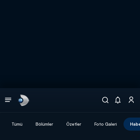
Arama
muhteşem ikili
ARAMA SONUÇLARI
Tümü
Bölümler
Özetler
Foto Galeri
Habe
DİĞER SONUÇLAR