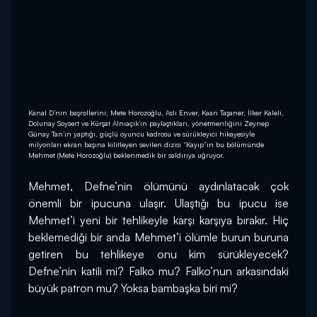
Kanal D’nin başrollerini; Mete Horozoğlu, Aslı Enver, Kaan Taşaner, İlker Kaleli,
Dolunay Soysert ve Kürşat Alnıaçık’ın paylaştıkları, yönetmenliğini Zeynep
Günay Tan’ın yaptığı, güçlü oyuncu kadrosu ve sürükleyici hikayesiyle
milyonları ekran başına kilitleyen sevilen dizisi “Kayıp”ın bu bölümünde
Mehmet (Mete Horozoğlu) beklenmedik bir saldırıya uğruyor.
Mehmet, Defne’nin ölümünü aydınlatacak çok 
önemli bir ipucuna ulaşır. Ulaştığı bu ipucu ise 
Mehmet’i yeni bir tehlikeyle karşı karşıya bırakır. Hiç 
beklemediği bir anda Mehmet’i ölümle burun buruna 
getiren bu tehlikeye onu kim sürükleyecek? 
Defne’nin katili mi? Falko mu? Falko’nun arkasındaki 
büyük patron mu? Yoksa bambaşka biri mi?