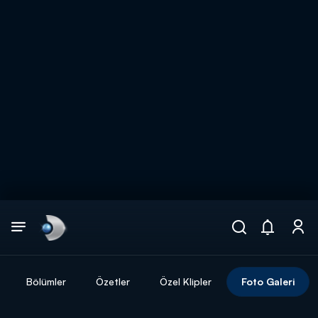
Arama
muhteşem ikili
ARAMA SONUÇLARI
Bölümler
Özetler
Özel Klipler
Foto Galeri
DİĞER SONUÇLAR