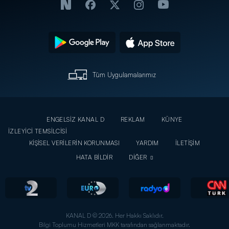
Tüm Uygulamalarımız
ENGELSİZ KANAL D
REKLAM
KÜNYE
İZLEYİCİ TEMSİLCİSİ
KİŞİSEL VERİLERİN KORUNMASI
YARDIM
İLETİŞİM
HATA BİLDİR
DİĞER
KANAL D © 2026. Her Hakkı Saklıdır.
Bilgi Toplumu Hizmetleri MKK tarafından sağlanmaktadır.