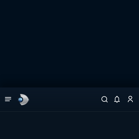
Arama
muhteşem ikili
ARAMA SONUÇLARI
DİĞER SONUÇLAR