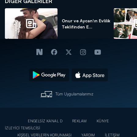
DİĞER GALERİLER
Onur ve Aycan'ın Evlilik
Teklifinden E...
Tüm Uygulamalarımız
ENGELSİZ KANAL D
REKLAM
KÜNYE
İZLEYİCİ TEMSİLCİSİ
KİŞİSEL VERİLERİN KORUNMASI
YARDIM
İLETİŞİM