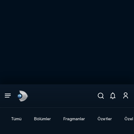
Arama
muhteşem ikili
ARAMA SONUÇLARI
Tümü
Bölümler
Fragmanlar
Özetler
Özel 
DİĞER SONUÇLAR