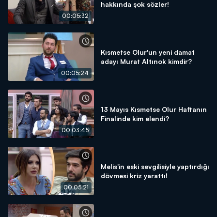
hakkında şok sözler!
00:05:32
Kısmetse Olur'un yeni damat
adayı Murat Altınok kimdir?
00:05:24
13 Mayıs Kısmetse Olur Haftanın
Finalinde kim elendi?
00:03:45
Melis'in eski sevgilisiyle yaptırdığı
dövmesi kriz yarattı!
00:05:21