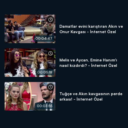
Damatlar evini karıştıran Akın ve
Onur Kavgası - İnternet Özel
00:04:47
Melis ve Aycan, Emine Hanım'ı
nasıl kızdırdı? - İnternet Özel
00:05:18
Tuğçe ve Akın kavgasının perde
arkası! - İnternet Özel
00:03:55