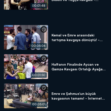
İnternet Özel
00:01:48
Kemal ve Emre arasındaki
tartışma kavgaya dönüştü! -
İnternet Özel
00:05:06
Haftanın Finalinde Aycan ve
Gamze Kavgası Ortalığı Ayağa
Kaldırdı! - İnternet Özel
00:01:50
Emre ve Şehmus'un büyük
kavgasının tamamı! - İnternet
Özel
00:05:01