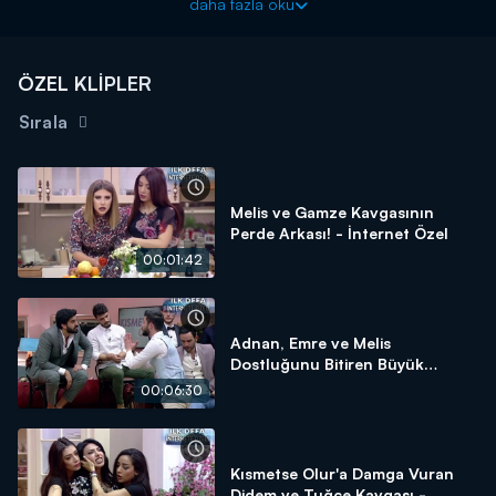
daha fazla oku
ÖZEL KLİPLER
Sırala
Melis ve Gamze Kavgasının
Perde Arkası! - İnternet Özel
00:01:42
Adnan, Emre ve Melis
Dostluğunu Bitiren Büyük
Kavga! - İnternet Özel
00:06:30
Kısmetse Olur'a Damga Vuran
Didem ve Tuğçe Kavgası -