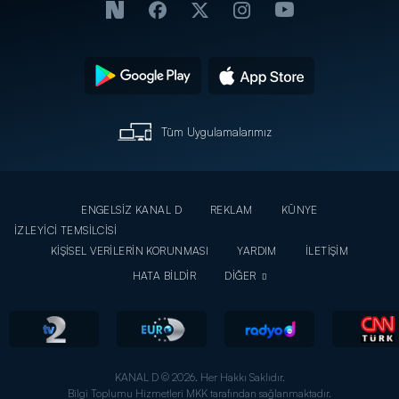
Tüm Uygulamalarımız
ENGELSİZ KANAL D
REKLAM
KÜNYE
İZLEYİCİ TEMSİLCİSİ
KİŞİSEL VERİLERİN KORUNMASI
YARDIM
İLETİŞİM
HATA BİLDİR
DİĞER
KANAL D © 2026. Her Hakkı Saklıdır.
Bilgi Toplumu Hizmetleri MKK tarafından sağlanmaktadır.