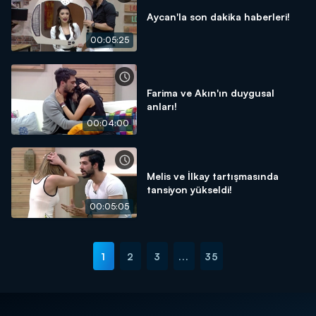
Aycan'la son dakika haberleri!
00:05:25
Farima ve Akın'ın duygusal
anları!
00:04:00
Melis ve İlkay tartışmasında
tansiyon yükseldi!
00:05:05
1
2
3
...
35