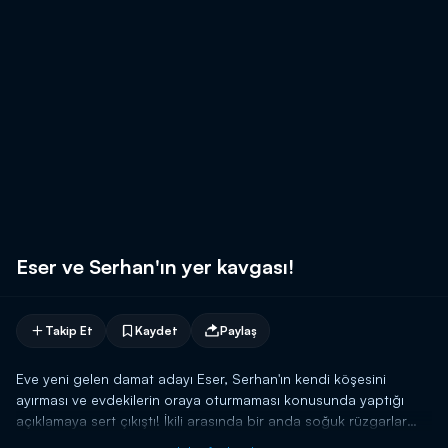
Eser ve Serhan'ın yer kavgası!
Takip Et
Kaydet
Paylaş
Eve yeni gelen damat adayı Eser, Serhan'ın kendi köşesini
ayırması ve evdekilerin oraya oturmaması konusunda yaptığı
açıklamaya sert çıkıştı! İkili arasında bir anda soğuk rüzgarlar
esmeye başladı...