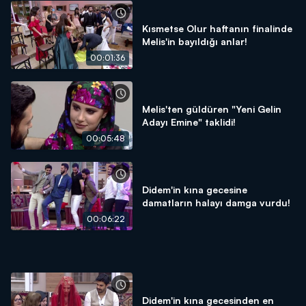
Kısmetse Olur haftanın finalinde
Melis'in bayıldığı anlar!
00:01:36
Melis'ten güldüren "Yeni Gelin
Adayı Emine" taklidi!
00:05:48
Didem'in kına gecesine
damatların halayı damga vurdu!
00:06:22
Didem'in kına gecesinden en