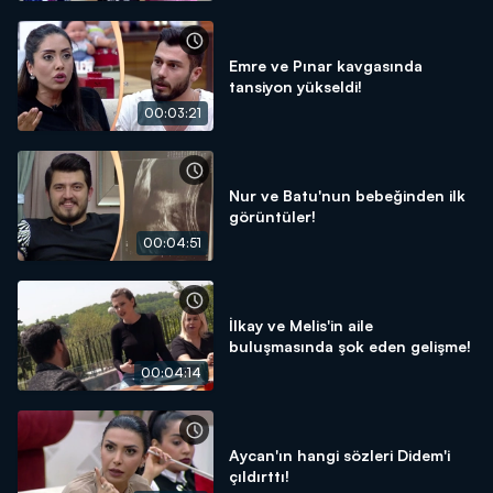
Emre ve Pınar kavgasında
tansiyon yükseldi!
00:03:21
Nur ve Batu'nun bebeğinden ilk
görüntüler!
00:04:51
İlkay ve Melis'in aile
buluşmasında şok eden gelişme!
00:04:14
Aycan'ın hangi sözleri Didem'i
çıldırttı!