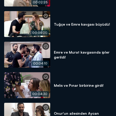
00:02:25
Tuğçe ve Emre kavgası büyüdü!
00:05:00
Emre ve Murat kavgasında ipler
gerildi!
00:04:10
Melis ve Pınar birbirine girdi!
00:04:30
Onur'un ailesinden Aycan