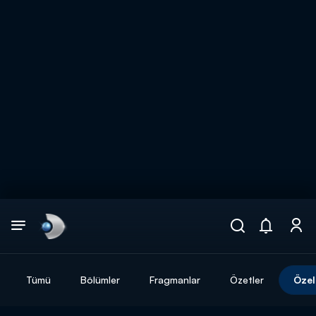
Arama
muhteşem ikili
ARAMA SONUÇLARI
Tümü
Bölümler
Fragmanlar
Özetler
Özel
DİĞER SONUÇLAR