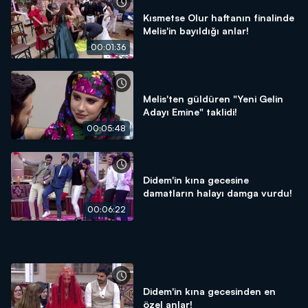
Kısmetse Olur haftanın finalinde
Melis'in bayıldığı anlar!
00:01:36
Melis'ten güldüren "Yeni Gelin
Adayı Emine" taklidi!
00:05:48
Didem'in kına gecesine
damatların halayı damga vurdu!
00:06:22
Didem'in kına gecesinden en
özel anlar!