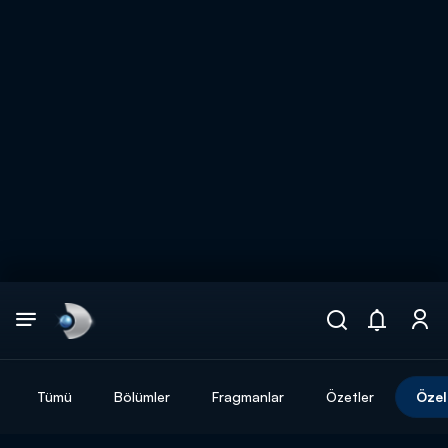
Arama
muhteşem ikili
ARAMA SONUÇLARI
Tümü
Bölümler
Fragmanlar
Özetler
Özel
DİĞER SONUÇLAR