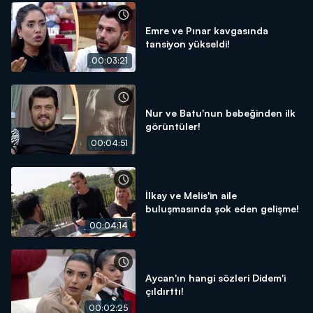
Emre ve Pınar kavgasında
tansiyon yükseldi!
00:03:21
Nur ve Batu'nun bebeğinden ilk
görüntüler!
00:04:51
İlkay ve Melis'in aile
buluşmasında şok eden gelişme!
00:04:14
Aycan'ın hangi sözleri Didem'i
çıldırttı!
00:02:25