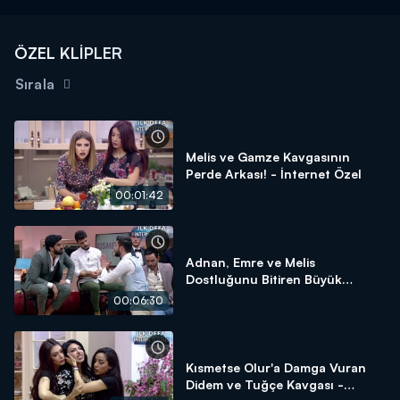
ÖZEL KLİPLER
Sırala
Melis ve Gamze Kavgasının
Perde Arkası! - İnternet Özel
00:01:42
Adnan, Emre ve Melis
Dostluğunu Bitiren Büyük
Kavga! - İnternet Özel
00:06:30
Kısmetse Olur'a Damga Vuran
Didem ve Tuğçe Kavgası -