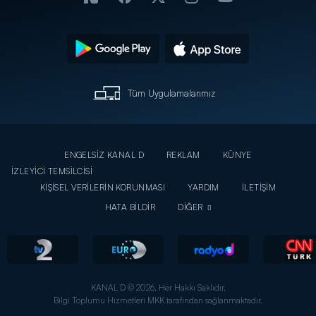
Tüm Uygulamalarımız
ENGELSİZ KANAL D
REKLAM
KÜNYE
İZLEYİCİ TEMSİLCİSİ
KİŞİSEL VERİLERİN KORUNMASI
YARDIM
İLETİŞİM
HATA BİLDİR
DİĞER
KANAL D © 2026. Her Hakkı Saklıdır.
Bilgi Toplumu Hizmetleri MKK tarafından sağlanmaktadır.