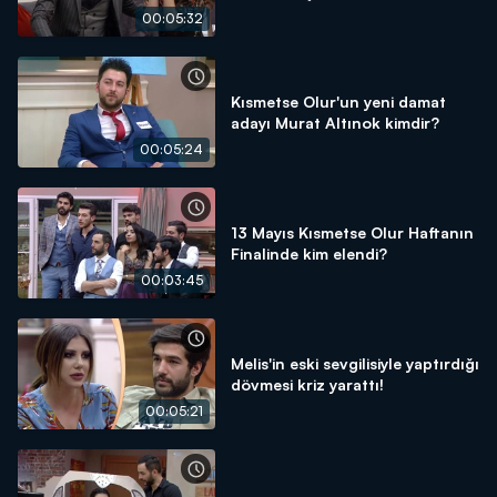
00:05:32
Kısmetse Olur'un yeni damat
adayı Murat Altınok kimdir?
00:05:24
13 Mayıs Kısmetse Olur Haftanın
Finalinde kim elendi?
00:03:45
Melis'in eski sevgilisiyle yaptırdığı
dövmesi kriz yarattı!
00:05:21