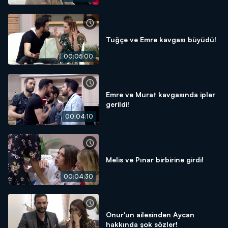
Tuğçe ve Emre kavgası büyüdü!
00:05:00
Emre ve Murat kavgasında ipler
gerildi!
00:04:10
Melis ve Pınar birbirine girdi!
00:04:30
Onur'un ailesinden Aycan
hakkında şok sözler!