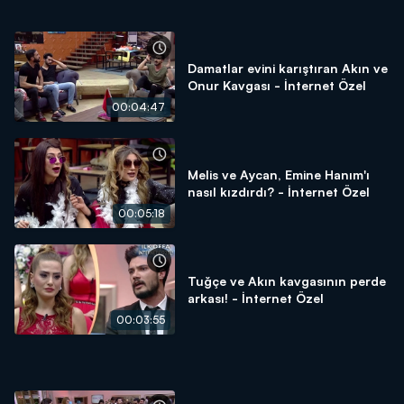
Damatlar evini karıştıran Akın ve
Onur Kavgası - İnternet Özel
00:04:47
Melis ve Aycan, Emine Hanım'ı
nasıl kızdırdı? - İnternet Özel
00:05:18
Tuğçe ve Akın kavgasının perde
arkası! - İnternet Özel
00:03:55