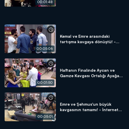
İnternet Özel
00:01:48
Kemal ve Emre arasındaki
tartışma kavgaya dönüştü! -
İnternet Özel
00:05:06
Haftanın Finalinde Aycan ve
Gamze Kavgası Ortalığı Ayağa
Kaldırdı! - İnternet Özel
00:01:50
Emre ve Şehmus'un büyük
kavgasının tamamı! - İnternet
Özel
00:05:01