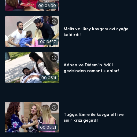
00:06:00
Melis ve İlkay kavgası evi ayağa
kaldırdı!
00:05:17
Adnan ve Didem'in ödül
gezisinden romantik anlar!
00:05:11
Tuğçe, Emre ile kavga etti ve
sinir krizi geçirdi!
00:05:21