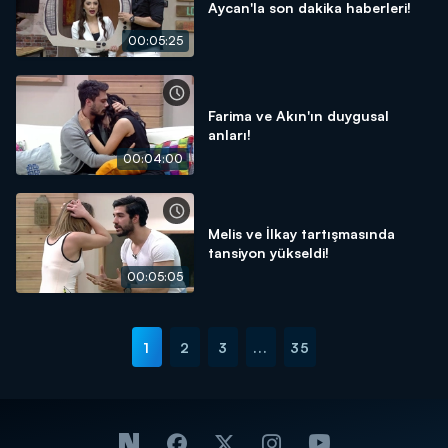
Aycan'la son dakika haberleri!
00:05:25
Farima ve Akın'ın duygusal
anları!
00:04:00
Melis ve İlkay tartışmasında
tansiyon yükseldi!
00:05:05
1
2
3
...
35