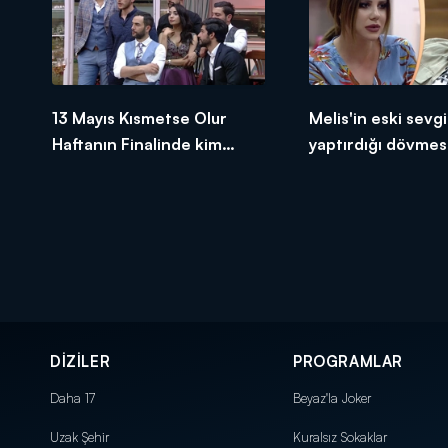
13 Mayıs Kısmetse Olur
Melis'in eski sevgil
Haftanın Finalinde kim
yaptırdığı dövmesi
elendi?
yarattı!
DİZİLER
PROGRAMLAR
Daha 17
Beyaz'la Joker
Uzak Şehir
Kuralsız Sokaklar