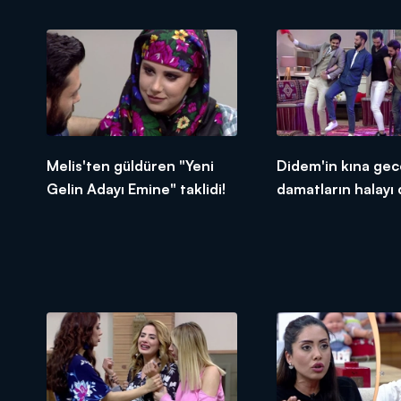
Melis'ten güldüren "Yeni
Didem'in kına gec
Gelin Adayı Emine" taklidi!
damatların halayı
vurdu!