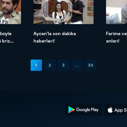
isiyle
Aycan'la son dakika
Farima ve
 kriz
haberleri!
anları!
1
2
3
...
35