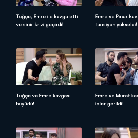
Tuğçe, Emre ile kavga etti
Emre ve Pınar ka
ve sinir krizi geçirdi!
tansiyon yükseldi!
Tuğçe ve Emre kavgası
Emre ve Murat ka
büyüdü!
ipler gerildi!