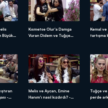
elis
Kısmetse Olur'a Damga
Kemal ve 
n Büyük
Vuran Didem ve Tuğçe
tartışma 
Özel
Kavgası - İnternet Özel
- İnterne
ıştıran
Melis ve Aycan, Emine
Tuğçe ve 
sı -
Hanım'ı nasıl kızdırdı? -
perde ark
İnternet Özel
Özel