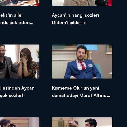
elis'in aile
Aycan'ın hangi sözleri
ında şok eden
Didem'i çıldırttı!
ilesinden Aycan
Kısmetse Olur'un yeni
şok sözler!
damat adayı Murat Altınok
kimdir?