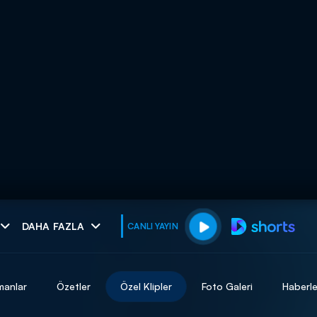
muhteşem ikili
DAHA FAZLA
CANLI YAYIN
I
manlar
Özetler
Özel Klipler
Foto Galeri
Haberle