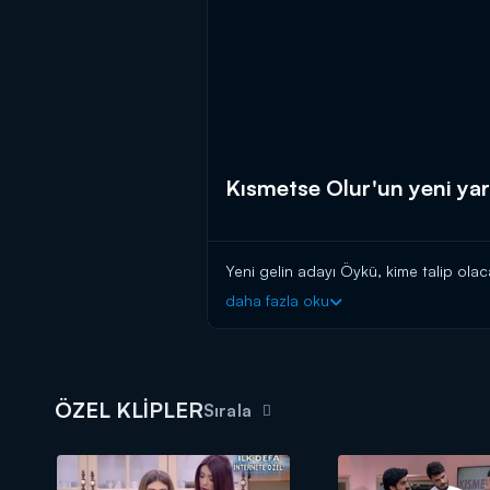
Kısmetse Olur'un yeni yarı
Yeni gelin adayı Öykü, kime talip olac
daha fazla oku
ÖZEL KLİPLER
Sırala