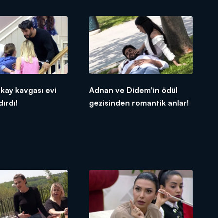
lkay kavgası evi
Adnan ve Didem'in ödül
ırdı!
gezisinden romantik anlar!