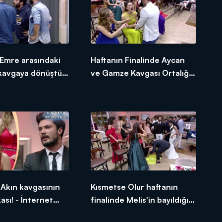
Emre arasındaki
Haftanın Finalinde Aycan
kavgaya dönüştü!
ve Gamze Kavgası Ortalığı
t Özel
Ayağa Kaldırdı! - İnternet
Özel
Akın kavgasının
Kısmetse Olur haftanın
ası! - İnternet
finalinde Melis'in bayıldığı
anlar!