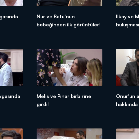
vgasında
Nur ve Batu'nun
İlkay ve M
bebeğinden ilk görüntüler!
buluşmas
gelişme!
vgasında
Melis ve Pınar birbirine
Onur'un a
girdi!
hakkında 