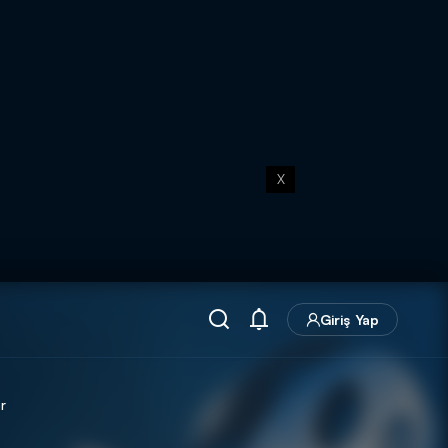
X
Giriş Yap
r