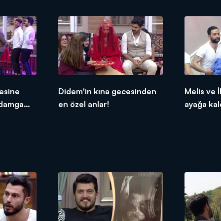
esine
Didem'in kına gecesinden
Melis ve İ
 damga
en özel anlar!
ayağa kald