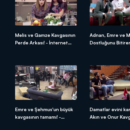
Melis ve Gamze Kavgasının
Adnan, Emre ve M
Perde Arkası! - İnternet
Dostluğunu Bitire
Özel
Kavga! - İnternet 
Emre ve Şehmus'un büyük
Damatlar evini kar
kavgasının tamamı! -
Akın ve Onur Kavga
İnternet Özel
İnternet Özel