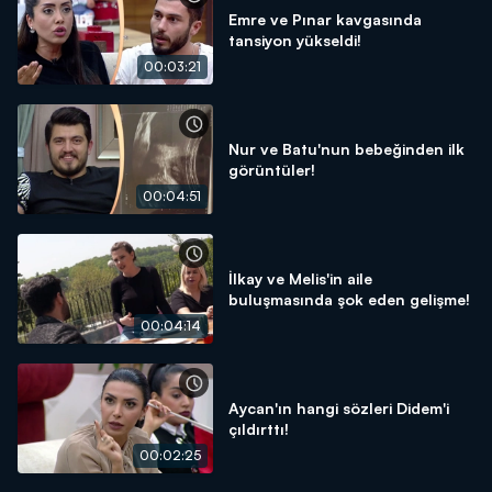
Emre ve Pınar kavgasında
tansiyon yükseldi!
00:03:21
Nur ve Batu'nun bebeğinden ilk
görüntüler!
00:04:51
İlkay ve Melis'in aile
buluşmasında şok eden gelişme!
00:04:14
Aycan'ın hangi sözleri Didem'i
çıldırttı!
00:02:25