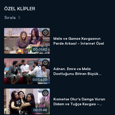
ÖZEL KLİPLER
Sırala
Melis ve Gamze Kavgasının
Perde Arkası! - İnternet Özel
00:01:42
Adnan, Emre ve Melis
Dostluğunu Bitiren Büyük
Kavga! - İnternet Özel
00:06:30
Kısmetse Olur'a Damga Vuran
Didem ve Tuğçe Kavgası -
İnternet Özel
00:01:48