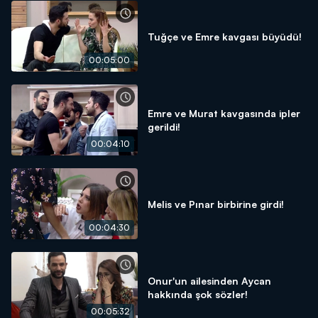
Tuğçe ve Emre kavgası büyüdü!
00:05:00
Emre ve Murat kavgasında ipler
gerildi!
00:04:10
Melis ve Pınar birbirine girdi!
00:04:30
Onur'un ailesinden Aycan
hakkında şok sözler!
00:05:32