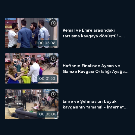
Kemal ve Emre arasındaki
tartışma kavgaya dönüştü! -
İnternet Özel
00:05:06
Haftanın Finalinde Aycan ve
Gamze Kavgası Ortalığı Ayağa
Kaldırdı! - İnternet Özel
00:01:50
Emre ve Şehmus'un büyük
kavgasının tamamı! - İnternet
Özel
00:05:01