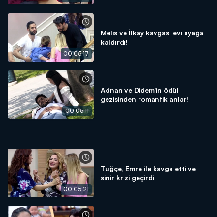
Melis ve İlkay kavgası evi ayağa
kaldırdı!
00:05:17
Adnan ve Didem'in ödül
gezisinden romantik anlar!
00:05:11
Tuğçe, Emre ile kavga etti ve
sinir krizi geçirdi!
00:05:21