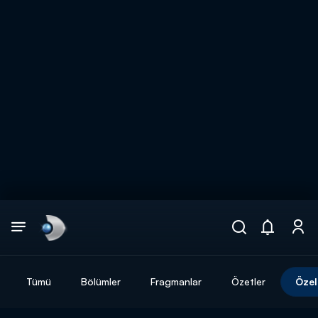
Arama
muhteşem ikili
ARAMA SONUÇLARI
Tümü
Bölümler
Fragmanlar
Özetler
Özel
DİĞER SONUÇLAR