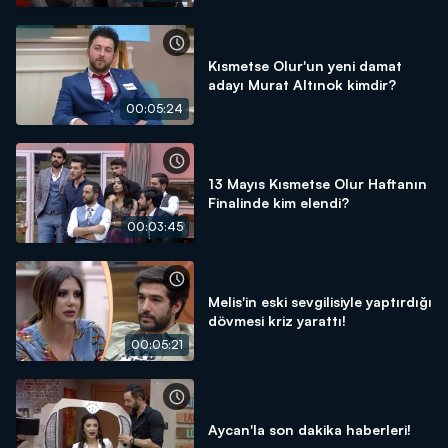
Kısmetse Olur'un yeni damat
adayı Murat Altınok kimdir?
00:05:24
13 Mayıs Kısmetse Olur Haftanın
Finalinde kim elendi?
00:03:45
Melis'in eski sevgilisiyle yaptırdığı
dövmesi kriz yarattı!
00:05:21
Aycan'la son dakika haberleri!