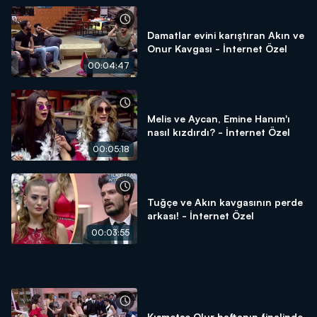
Damatlar evini karıştıran Akın ve
Onur Kavgası - İnternet Özel
00:04:47
Melis ve Aycan, Emine Hanım'ı
nasıl kızdırdı? - İnternet Özel
00:05:18
Tuğçe ve Akın kavgasının perde
arkası! - İnternet Özel
00:03:55
Kısmetse Olur haftanın finalinde