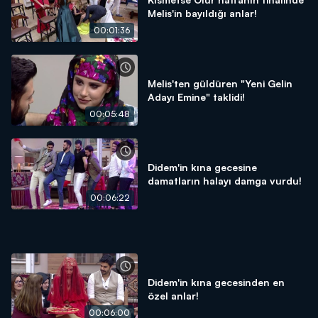
Melis'in bayıldığı anlar!
00:01:36
Melis'ten güldüren "Yeni Gelin
Adayı Emine" taklidi!
00:05:48
Didem'in kına gecesine
damatların halayı damga vurdu!
00:06:22
Didem'in kına gecesinden en
özel anlar!
00:06:00