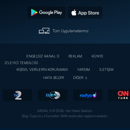
Tüm Uygulamalarımız
ENGELSİZ KANAL D
REKLAM
KÜNYE
İZLEYİCİ TEMSİLCİSİ
KİŞİSEL VERİLERİN KORUNMASI
YARDIM
İLETİŞİM
HATA BİLDİR
DİĞER
KANAL D © 2026. Her Hakkı Saklıdır.
Bilgi Toplumu Hizmetleri MKK tarafından sağlanmaktadır.