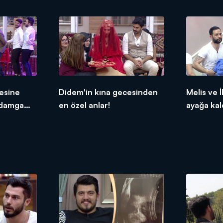
esine
Didem'in kına gecesinden
Melis ve İ
 damga
en özel anlar!
ayağa kald