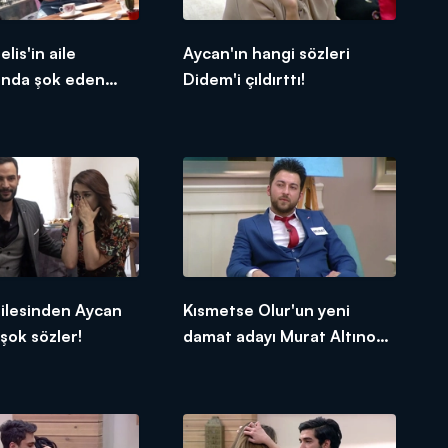
elis'in aile
Aycan'ın hangi sözleri
ında şok eden
Didem'i çıldırttı!
ilesinden Aycan
Kısmetse Olur'un yeni
şok sözler!
damat adayı Murat Altınok
kimdir?