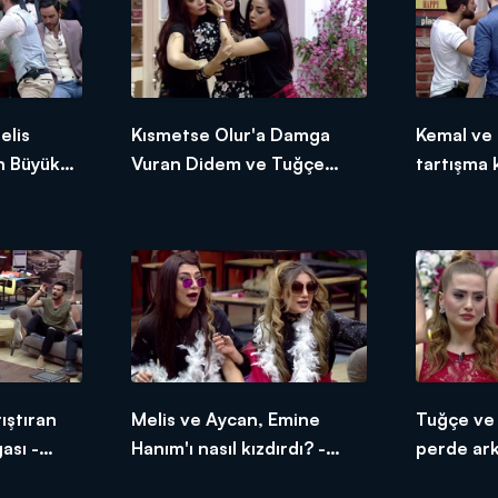
elis
Kısmetse Olur'a Damga
Kemal ve 
n Büyük
Vuran Didem ve Tuğçe
tartışma 
Özel
Kavgası - İnternet Özel
- İnterne
ıştıran
Melis ve Aycan, Emine
Tuğçe ve 
sı -
Hanım'ı nasıl kızdırdı? -
perde ark
İnternet Özel
Özel