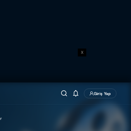
X
Giriş Yap
r