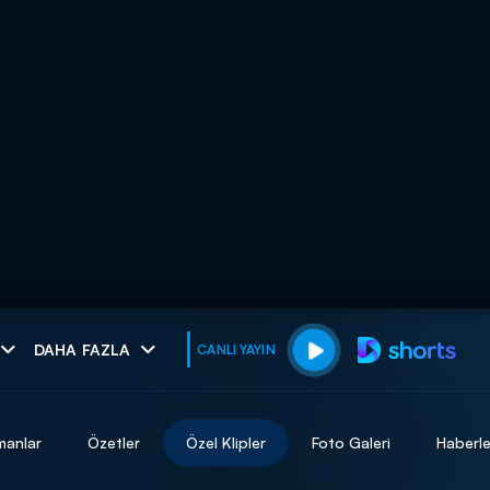
muhteşem ikili
DAHA FAZLA
CANLI YAYIN
I
manlar
Özetler
Özel Klipler
Foto Galeri
Haberle