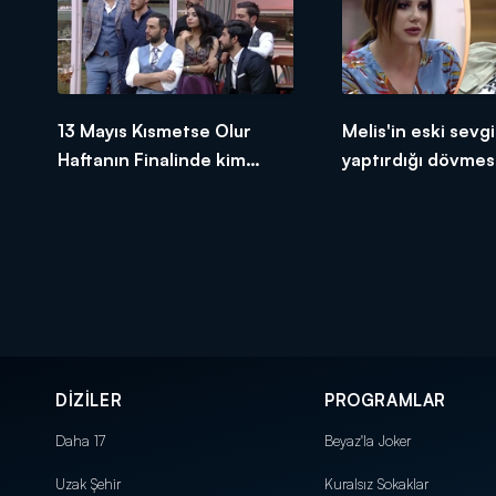
13 Mayıs Kısmetse Olur
Melis'in eski sevgil
Haftanın Finalinde kim
yaptırdığı dövmesi
elendi?
yarattı!
DİZİLER
PROGRAMLAR
Daha 17
Beyaz'la Joker
Uzak Şehir
Kuralsız Sokaklar