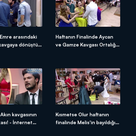
Emre arasındaki
Haftanın Finalinde Aycan
kavgaya dönüştü!
ve Gamze Kavgası Ortalığı
t Özel
Ayağa Kaldırdı! - İnternet
Özel
Akın kavgasının
Kısmetse Olur haftanın
ası! - İnternet
finalinde Melis'in bayıldığı
anlar!