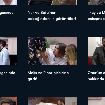
vgasında
Nur ve Batu'nun
İlkay ve M
bebeğinden ilk görüntüler!
buluşmas
gelişme!
vgasında
Melis ve Pınar birbirine
Onur'un a
girdi!
hakkında 