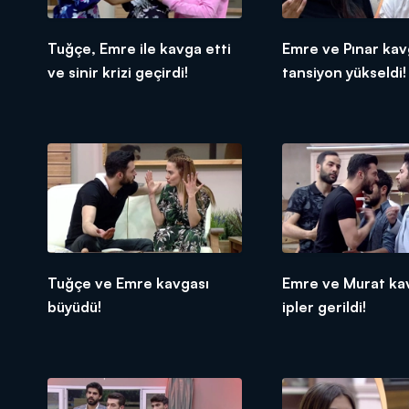
Tuğçe, Emre ile kavga etti
Emre ve Pınar ka
ve sinir krizi geçirdi!
tansiyon yükseldi!
Tuğçe ve Emre kavgası
Emre ve Murat ka
büyüdü!
ipler gerildi!