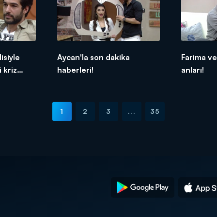
isiyle
Aycan'la son dakika
Farima ve
 kriz
haberleri!
anları!
1
2
3
...
35