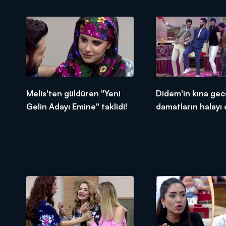
Melis'ten güldüren "Yeni
Didem'in kına gec
Gelin Adayı Emine" taklidi!
damatların halayı
vurdu!