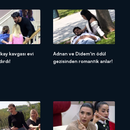
lkay kavgası evi
Adnan ve Didem'in ödül
ırdı!
gezisinden romantik anlar!