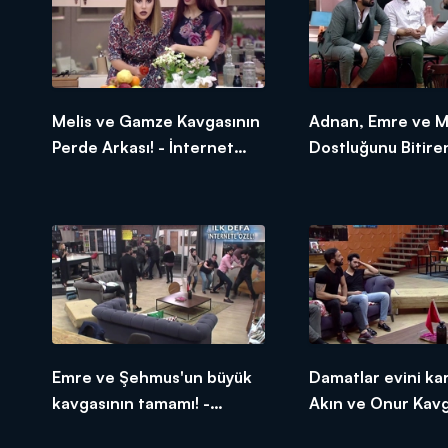
Melis ve Gamze Kavgasının
Adnan, Emre ve M
Perde Arkası! - İnternet
Dostluğunu Bitire
Özel
Kavga! - İnternet 
Emre ve Şehmus'un büyük
Damatlar evini kar
kavgasının tamamı! -
Akın ve Onur Kavga
İnternet Özel
İnternet Özel