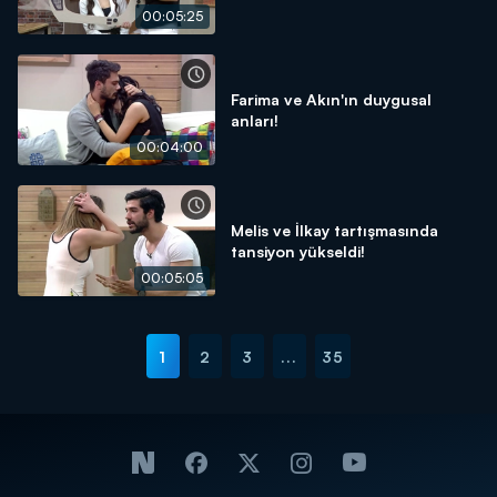
00:05:25
Farima ve Akın'ın duygusal
anları!
00:04:00
Melis ve İlkay tartışmasında
tansiyon yükseldi!
00:05:05
1
2
3
...
35