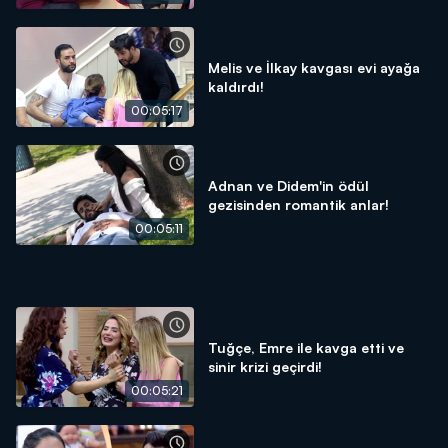
Melis ve İlkay kavgası evi ayağa
kaldırdı!
00:05:17
Adnan ve Didem'in ödül
gezisinden romantik anlar!
00:05:11
Tuğçe, Emre ile kavga etti ve
sinir krizi geçirdi!
00:05:21