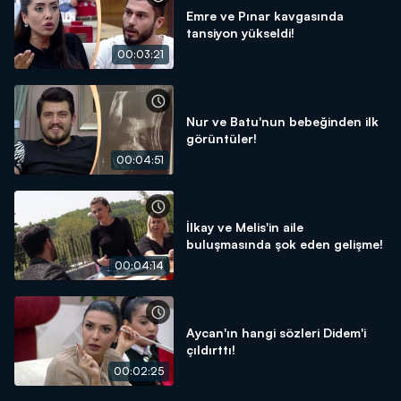
Emre ve Pınar kavgasında
tansiyon yükseldi!
00:03:21
Nur ve Batu'nun bebeğinden ilk
görüntüler!
00:04:51
İlkay ve Melis'in aile
buluşmasında şok eden gelişme!
00:04:14
Aycan'ın hangi sözleri Didem'i
çıldırttı!
00:02:25