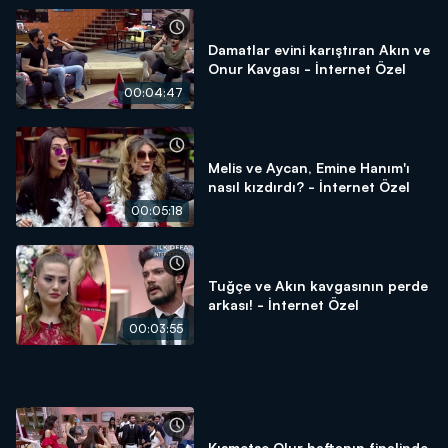
Damatlar evini karıştıran Akın ve
Onur Kavgası - İnternet Özel
00:04:47
Melis ve Aycan, Emine Hanım'ı
nasıl kızdırdı? - İnternet Özel
00:05:18
Tuğçe ve Akın kavgasının perde
arkası! - İnternet Özel
00:03:55
Kısmetse Olur haftanın finalinde