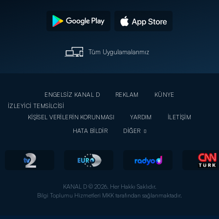
Tüm Uygulamalarımız
ENGELSİZ KANAL D
REKLAM
KÜNYE
İZLEYİCİ TEMSİLCİSİ
KİŞİSEL VERİLERİN KORUNMASI
YARDIM
İLETİŞİM
HATA BİLDİR
DİĞER
KANAL D © 2026. Her Hakkı Saklıdır.
Bilgi Toplumu Hizmetleri MKK tarafından sağlanmaktadır.