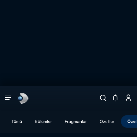
Arama
muhteşem ikili
ARAMA SONUÇLARI
Tümü
Bölümler
Fragmanlar
Özetler
Özel
DİĞER SONUÇLAR