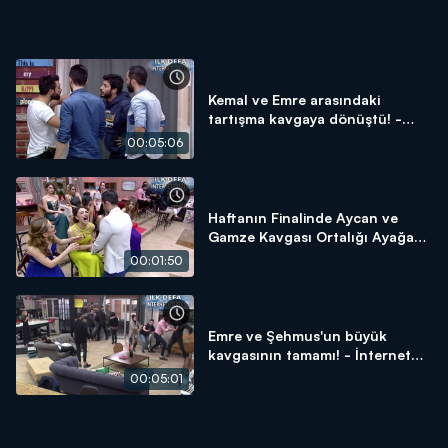
Kemal ve Emre arasındaki
tartışma kavgaya dönüştü! -
İnternet Özel
00:05:06
Haftanın Finalinde Aycan ve
Gamze Kavgası Ortalığı Ayağa
Kaldırdı! - İnternet Özel
00:01:50
Emre ve Şehmus'un büyük
kavgasının tamamı! - İnternet
Özel
00:05:01