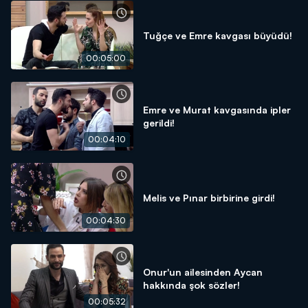
Tuğçe ve Emre kavgası büyüdü!
00:05:00
Emre ve Murat kavgasında ipler
gerildi!
00:04:10
Melis ve Pınar birbirine girdi!
00:04:30
Onur'un ailesinden Aycan
hakkında şok sözler!
00:05:32