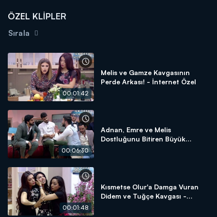
ÖZEL KLİPLER
Sırala
Melis ve Gamze Kavgasının
Perde Arkası! - İnternet Özel
00:01:42
Adnan, Emre ve Melis
Dostluğunu Bitiren Büyük
Kavga! - İnternet Özel
00:06:30
Kısmetse Olur'a Damga Vuran
Didem ve Tuğçe Kavgası -
İnternet Özel
00:01:48