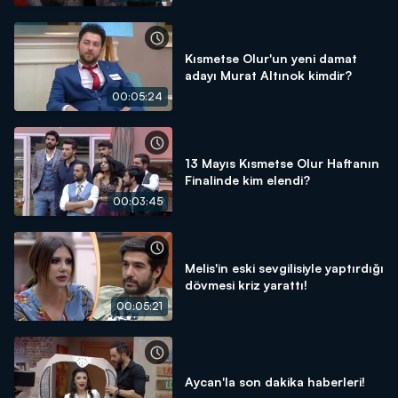
Kısmetse Olur'un yeni damat
adayı Murat Altınok kimdir?
00:05:24
13 Mayıs Kısmetse Olur Haftanın
Finalinde kim elendi?
00:03:45
Melis'in eski sevgilisiyle yaptırdığı
dövmesi kriz yarattı!
00:05:21
Aycan'la son dakika haberleri!