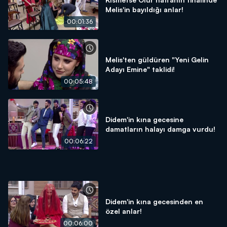
Melis'in bayıldığı anlar!
00:01:36
Melis'ten güldüren "Yeni Gelin
Adayı Emine" taklidi!
00:05:48
Didem'in kına gecesine
damatların halayı damga vurdu!
00:06:22
Didem'in kına gecesinden en
özel anlar!
00:06:00