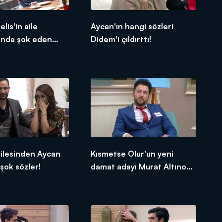
elis'in aile
Aycan'ın hangi sözleri
ında şok eden
Didem'i çıldırttı!
ilesinden Aycan
Kısmetse Olur'un yeni
şok sözler!
damat adayı Murat Altınok
kimdir?