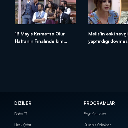
13 Mayıs Kısmetse Olur
Melis'in eski sevgil
Haftanın Finalinde kim
yaptırdığı dövmesi
elendi?
yarattı!
DİZİLER
PROGRAMLAR
Daha 17
Beyaz'la Joker
Uzak Şehir
Kuralsız Sokaklar