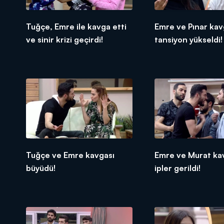
Tuğçe, Emre ile kavga etti
Emre ve Pınar ka
ve sinir krizi geçirdi!
tansiyon yükseldi!
Tuğçe ve Emre kavgası
Emre ve Murat ka
büyüdü!
ipler gerildi!