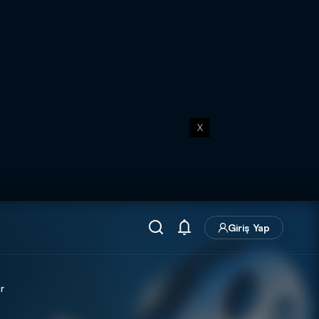
X
Giriş Yap
r