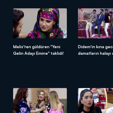
Melis'ten güldüren "Yeni
Didem'in kına gec
Gelin Adayı Emine" taklidi!
damatların halayı
vurdu!