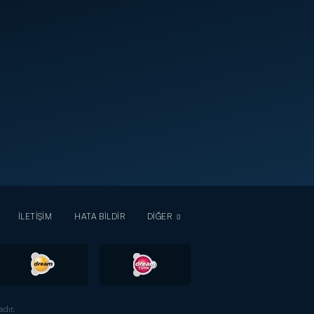
İLETİŞİM
HATA BİLDİR
DİĞER
dır.