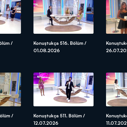
nduğu Konuştukça yeni bölümüyle pazar Kanal D’de.
ölüm /
Konuştukça 516. Bölüm /
Konuştukç
01.08.2026
26.07.2
ölüm /
Konuştukça 511. Bölüm /
Konuştukç
12.07.2026
11.07.20