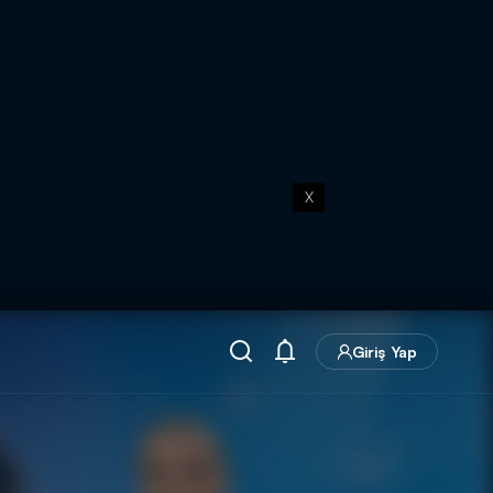
X
Giriş Yap