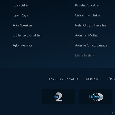
Uzak Şehir
Kuralsız Sokaklar
Eşref Rüya
Gelinim Mutfakta
Arka Sokaklar
Neler Oluyor Hayatta?
Güller ve Günahlar
Arda'nın Mutfağı
Aşk-ı Memnu
Arda ile Omuz Omuza
Daha Fazla
ENGELSİZ KANAL D
REKLAM
KÜN
KAN