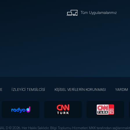
Tüm Uygulamalarımız
YE
İZLEYİCİ TEMSİLCİSİ
KİŞİSEL VERİLERİN KORUNMASI
YARDIM
AL D © 2026. Her Hakkı Saklıdır.
Bilgi Toplumu Hizmetleri MKK tarafından sağlanmakta