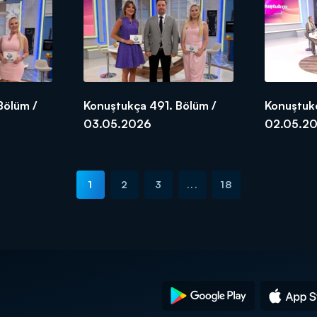
Bölüm /
Konuştukça 491. Bölüm /
Konuştuk
03.05.2026
02.05.2
1
2
3
...
18