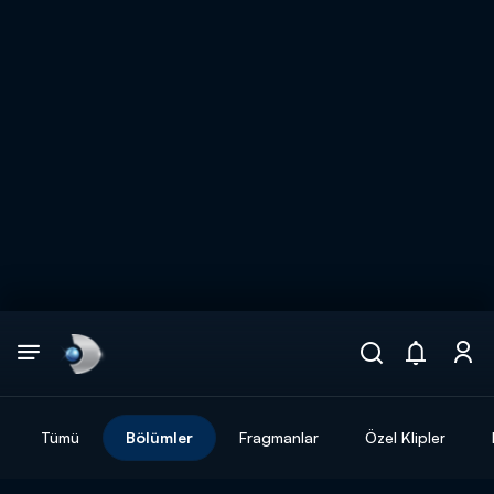
Arama
muhteşem ikili
ARAMA SONUÇLARI
Tümü
Bölümler
Fragmanlar
Özel Klipler
DİĞER SONUÇLAR