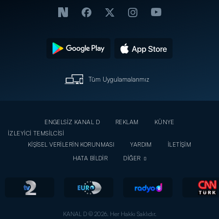
Tüm Uygulamalarımız
ENGELSİZ KANAL D
REKLAM
KÜNYE
İZLEYİCİ TEMSİLCİSİ
KİŞİSEL VERİLERİN KORUNMASI
YARDIM
İLETİŞİM
HATA BİLDİR
DİĞER
KANAL D © 2026. Her Hakkı Saklıdır.