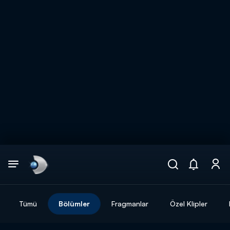
Arama
muhteşem ikili
ARAMA SONUÇLARI
Tümü
Bölümler
Fragmanlar
Özel Klipler
DİĞER SONUÇLAR