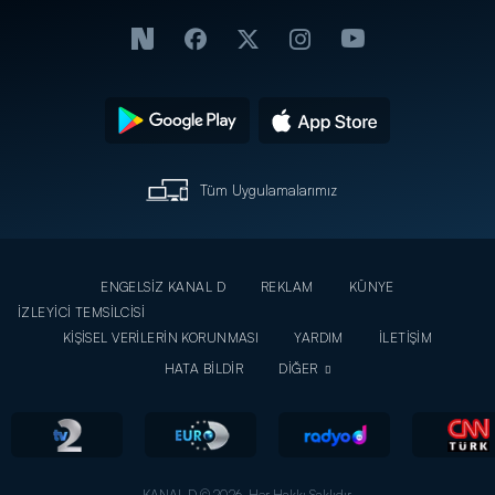
Tüm Uygulamalarımız
ENGELSİZ KANAL D
REKLAM
KÜNYE
İZLEYİCİ TEMSİLCİSİ
KİŞİSEL VERİLERİN KORUNMASI
YARDIM
İLETİŞİM
HATA BİLDİR
DİĞER
KANAL D © 2026. Her Hakkı Saklıdır.