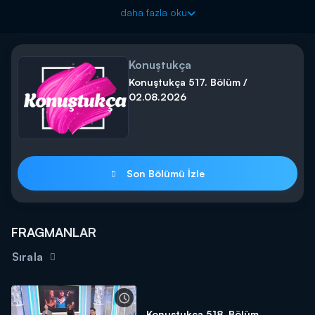
Özlem Yıldız ve Uzman Estetisyen Ezgi Maraşlı’nın sunumu
daha fazla oku
ile sunumuyla "Konuştukça" her cumartesi-pazar günleri
Kanal D'de!
Konuştukça
Konuştukça 517. Bölüm /
02.08.2026
Son Bölümü İzle
FRAGMANLAR
Sırala
Konuştukça 518. Bölüm