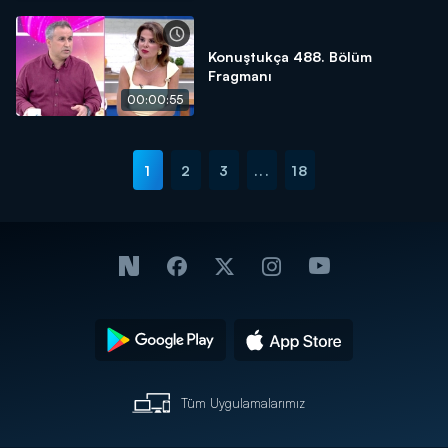
Konuştukça 488. Bölüm
Fragmanı
00:00:55
1
2
3
...
18
Tüm Uygulamalarımız