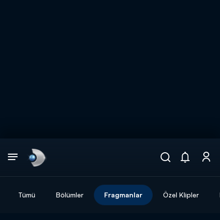
Arama
muhteşem ikili
ARAMA SONUÇLARI
Tümü
Bölümler
Fragmanlar
Özel Klipler
DİĞER SONUÇLAR