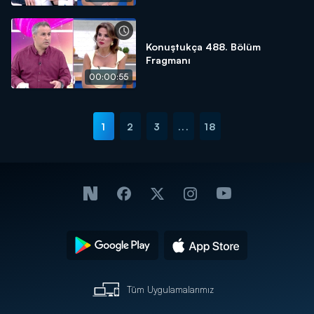
Konuştukça 488. Bölüm
Fragmanı
00:00:55
1
2
3
...
18
Tüm Uygulamalarımız