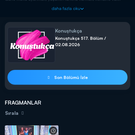
ayırmak için Kanal D ekranında buluşuyoruz! Özlem Yıldız'ın
daha fazla oku
sunumuyla "Konuştukça" programı her cumartesi-pazar günleri
Kanal D'de!
Kanal D’nin, sunuculuğunu Özlem Yıldız ve İlhan Şahin’in
Konuştukça
yaptığı program Konuştukça, yeni bölümüyle ekrana geliyor.
Konuştukça 517. Bölüm /
02.08.2026
Son Bölümü İzle
FRAGMANLAR
Sırala