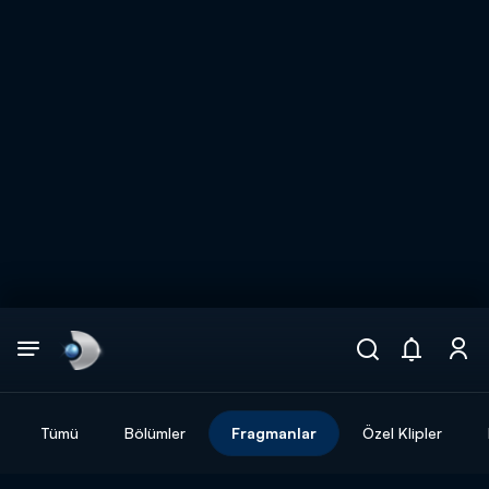
Arama
muhteşem ikili
ARAMA SONUÇLARI
Tümü
Bölümler
Fragmanlar
Özel Klipler
DİĞER SONUÇLAR