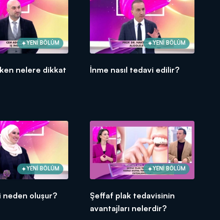
YENİ BÖLÜM
YENİ BÖLÜM
rken nelere dikkat
İnme nasıl tedavi edilir?
YENİ BÖLÜM
YENİ BÖLÜM
si neden oluşur?
Şeffaf plak tedavisinin
avantajları nelerdir?