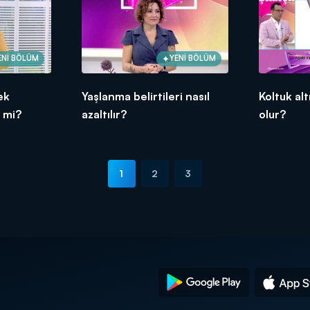
ENİ BÖLÜM
YENİ BÖLÜM
ek
Yaşlanma belirtileri nasıl
Koltuk al
 mi?
azaltılır?
olur?
1
2
3