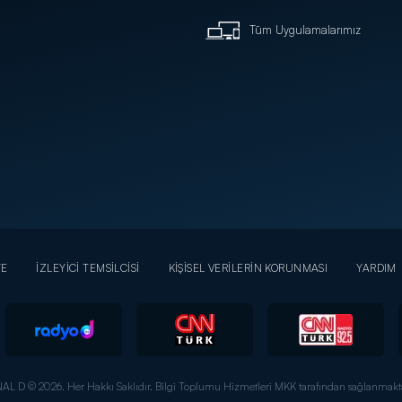
Tüm Uygulamalarımız
YE
İZLEYİCİ TEMSİLCİSİ
KİŞİSEL VERİLERİN KORUNMASI
YARDIM
AL D © 2026. Her Hakkı Saklıdır.
Bilgi Toplumu Hizmetleri MKK tarafından sağlanmakta