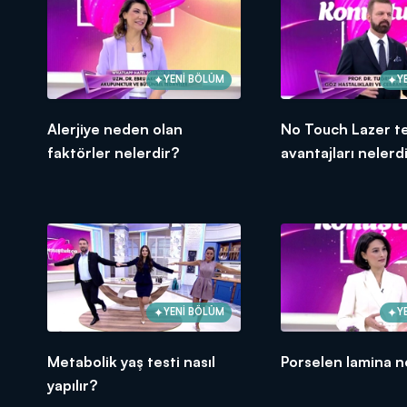
YENİ BÖLÜM
Y
Alerjiye neden olan
No Touch Lazer te
faktörler nelerdir?
avantajları nelerd
YENİ BÖLÜM
Y
Metabolik yaş testi nasıl
Porselen lamina n
yapılır?