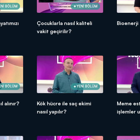
ENİ BÖLÜM
YENİ BÖLÜM
yatımızı
Çocuklarla nasıl kaliteli
Bioenerji
vakit geçirilir?
ENİ BÖLÜM
YENİ BÖLÜM
l alınır?
Kök hücre ile saç ekimi
Meme est
nasıl yapılır?
işlemler 