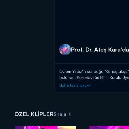
Prof. Dr. Ateş Kara'dan
Özlem Yıldız'ın sunduğu "Konuştukça" p
bulundu. Koronavirüs Bilim Kurulu Üye
daha fazla oku
Bilim Kurulu Üyesi Prof. Dr. Ateş Kara
çekti.
Kara, virüsten korunmak için maske t
girmekle birlikte Covid-19'dan korunma
ÖZEL KLİPLER
vurgulayarak tavsiyeler verdi.
Sırala