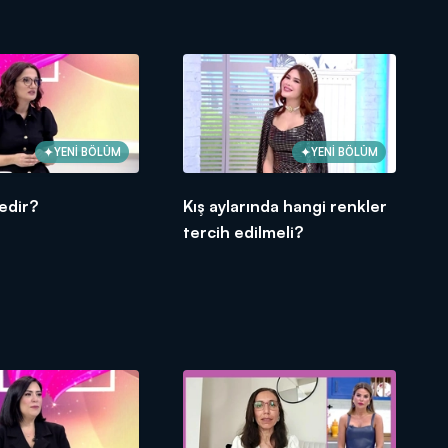
YENİ BÖLÜM
YENİ BÖLÜM
edir?
Kış aylarında hangi renkler
tercih edilmeli?