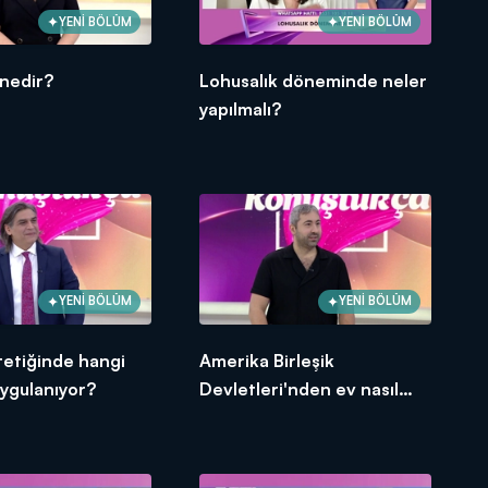
YENİ BÖLÜM
YENİ BÖLÜM
 nedir?
Lohusalık döneminde neler
yapılmalı?
YENİ BÖLÜM
YENİ BÖLÜM
etiğinde hangi
Amerika Birleşik
uygulanıyor?
Devletleri'nden ev nasıl
alınır?