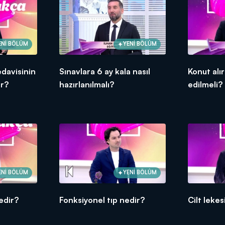
ENİ BÖLÜM
YENİ BÖLÜM
davisinin
Sınavlara 6 ay kala nasıl
Konut alı
ir?
hazırlanılmalı?
edilmeli?
ENİ BÖLÜM
YENİ BÖLÜM
edir?
Fonksiyonel tıp nedir?
Cilt leke