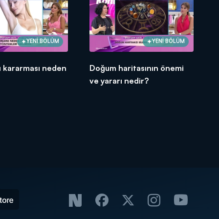
YENİ BÖLÜM
YENİ BÖLÜM
tı kararması neden
Doğum haritasının önemi
ve yararı nedir?