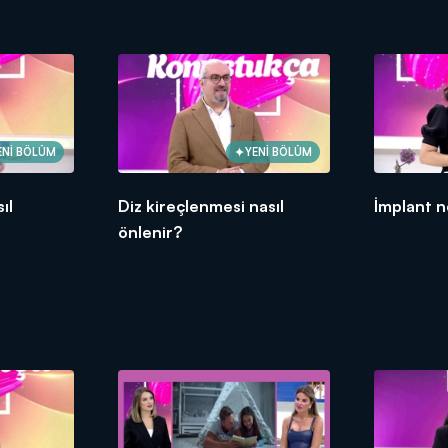
ENİ BÖLÜM
YENİ BÖLÜM
ıl
Diz kireçlenmesi nasıl
İmplant n
önlenir?