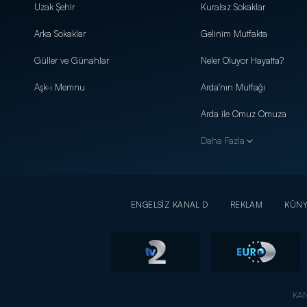
Uzak Şehir
Kuralsız Sokaklar
Arka Sokaklar
Gelinim Mutfakta
Güller ve Günahlar
Neler Oluyor Hayatta?
Aşk-ı Memnu
Arda'nın Mutfağı
Arda ile Omuz Omuza
Daha Fazla
ENGELSİZ KANAL D
REKLAM
KÜN
KAN