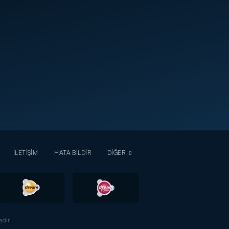
İLETİŞİM
HATA BİLDİR
DİĞER
dır.