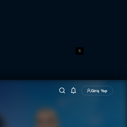
X
Giriş Yap