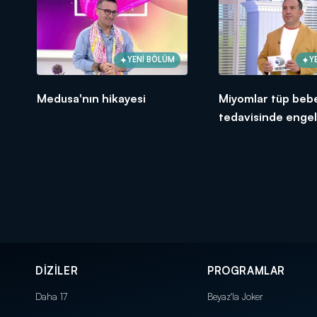
YENİ BÖLÜM
Y
Medusa'nın hikayesi
Miyomlar tüp beb
tedavisinde engel
DİZİLER
PROGRAMLAR
Daha 17
Beyaz'la Joker