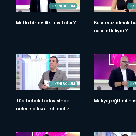
YENİ BÖLÜM
Y
Mutlu bir evlilik nasıl olur?
Kusursuz olmak ha
nasıl etkiliyor?
YENİ BÖLÜM
Y
Tüp bebek tedavisinde
Makyaj eğitimi nası
nelere dikkat edilmeli?