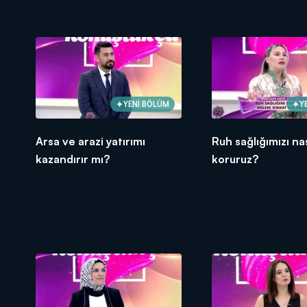
YENİ BÖLÜM
Y
Arsa ve arazi yatırımı
Ruh sağlığımızı nas
kazandırır mı?
koruruz?