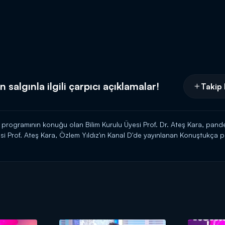
 salgınla ilgili çarpıcı açıklamalar!
Takip 
rogramının konuğu olan Bilim Kurulu Üyesi Prof. Dr. Ateş Kara, pandemi
si Prof. Ateş Kara, Özlem Yıldız'ın Kanal D'de yayınlanan Konuştukça
, havaların soğuması ve gün ışığının azalmasıyla kapalı alanlarda kalman
akmanın önemine ve maskenin nasıl doğru kullanılması gerektiği konus
nın yollarını anlatan Kara, bağışıklık sistemini güçlü tutmak için sağl