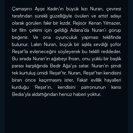
Çamaşırcı Ayşe Kadın’ın büyük kızı Nuran, çevresi 
tarafından sürekli güzelliğiyle övülen ve artist adayı 
olarak görülen fakir bir kızdır. Rejisör Kenan Yılmazer, 
bir film çekimi için geldiği Adana’da Nuran’ı görüp 
beğenir. Ve ona oyunculuk yapması teklifinde 
bulunur. Lakin Nuran, büyük bir aşkla sevdiği şoför 
Reşat’la evleneceğini söyleyerek bu teklifi reddeder. 
Bu sırada Nuran’ın ağabeyi İhsan, onu yüklü bir başlık 
parası karşılığında Bedir Ağa’ya satar. Nuran’ın şimdi 
tek kurtuluş ümidi Reşat’tır. Nuran, Reşat’tan kendisini 
biran önce kaçırmasını ister. Fakat evlilik hayalleri 
kurduğu Reşat’ın, kendisini patronunun karısı 
Bedia’yla aldattığından henüz haberi yoktur.