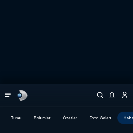
Arama
muhteşem ikili
ARAMA SONUÇLARI
Tümü
Bölümler
Özetler
Foto Galeri
Habe
DİĞER SONUÇLAR