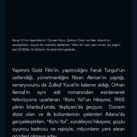
Kanal D’nin başrollerini; Cansel Elçin, Şükran Ovalı ve İlker Aksum’un
paylaştıkları, büyük bir merakla beklenen “Kötü Yol” adlı yeni dizisi, bu akşam
saat 21:00’da ilk bölümü ile ekranlara gelecek.
Yapımını Gold Film’in, yapımcılığını Faruk Turgut’un 
üstlendiği, yönetmenliğini Nisan Akman’ın yaptığı, 
senaryosunu da Zülküf Yücel’in kaleme aldığı, Orhan 
Kemal’in aynı adlı romanından esinlenerek 
televizyona uyarlanan “Kötü Yol”un hikayesi, 1965 
yılının İstanbul’unda, Yeşilçam’da geçiyor.  Dönem 
dizisi olan ve ilk bölümlerinin çekimleri Adana’da 
gerçekleştirilen, “Kötü Yol”, sürükleyici hikayesi, güçlü 
oyuncu kadrosu ve rejisiyle, milyonların yeni ekran 
gözdesi olmaya aday.