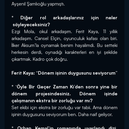
Ayşenil Şamlıoğlu yapmıştı.
* Diğer rol arkadaşlarınız için neler 
 söyleyeceksiniz?
Ezgi Mola, okul arkadaşım. Ferit Kaya, 11 yıllık 
arkadaşım. Cansel Elçin, oyunculuk kafası olan biri. 
İlker Aksum’la oynamak benim hayalimdi. Bu setteki 
herkesin derdi, oynadığı karakterleri en iyi şekilde 
çıkartmak. Kadro çok doğru.
Ferit Kaya: “Dönem işinin duygusunu seviyorum”
* ‘Öyle Bir Geçer Zaman Ki’den sonra yine bir 
dönem projesindesiniz. Dönem işinde 
çalışmanın ekstra bir zorluğu var mı?
Set ekibi için ekstra bir zorluğu var tabii. Ama dönem 
işinin duygusunu seviyorum ben. Daha naif geliyor.
* Orhan Kemal’in romanında uyarlandı dizi. 