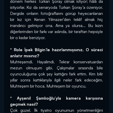
dönem herkes Türkan Şoray olmak istiyor; hâlâ da 
istiyorlar. Kız da senaryoda Türkan Şoray’a özeniyor. 
Dergide onların fotoğraflarını görüp heyecanlanan 
bir kız için Kenan Yılmazer’den teklif almak hiç 
inandırıcı gelmiyor ona. Ama ya olursa... Bu kızın 
diğerlerinden bir farkı var aslında, bir taraftan hepsiyle 
bir o kadar benziyor.
* Role İpek Bilgin’le hazırlanmışsınız. O süreci 
anlatır mısınız?
Muhteşemdi. Hayalimdi. Tekrar konservatuardan 
mezun olmuşum gibi. Çalışmalar sırasında bile 
oyunculuğuma çok şey kattığını fark ettim. Kim bilir 
yıllar sonra kattıklarıyla ilgili neler fark edeceğim. 
Muhteşem bir hoca. Muhteşem bir oyuncu.
* Ayşenil Şamlıoğlu’yla kamera karşısına 
geçmek nasıl?
Çok güzel. İlk tiyatro oyunumun yönetmenliğini 