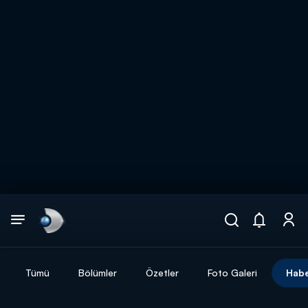
Arama
muhteşem ikili
ARAMA SONUÇLARI
Tümü
Bölümler
Özetler
Foto Galeri
Habe
DİĞER SONUÇLAR