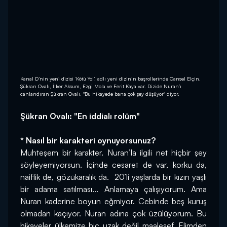
Kanal D’nin yeni dizisi ‘Kötü Yol’, adlı yeni dizinin başrollerinde Cansel Elçin,
Şükran Ovalı, İlker Aksum, Ezgi Mola ve Ferit Kaya var. Dizide Nuran’ı
canlandıran Şükran Ovalı, "Bu hikayede bana çok şey düşüyor" diyor.
Şükran Ovalı: "En iddialı rolüm"
* Nasıl bir karakteri oynuyorsunuz?
Muhteşem bir karakter. Nuran’la ilgili net hiçbir şey 
söyleyemiyorsun. İçinde cesaret de var, korku da, 
naiflik de, gözükaralık da.  20’li yaşlarda bir kızın yaşlı 
bir adama satılması... Anlamaya çalışıyorum. Ama 
Nuran kaderine boyun eğmiyor. Cebinde beş kuruş 
olmadan kaçıyor. Nuran adına çok üzülüyorum. Bu 
hikayeler ülkemize hiç uzak değil maalesef. Elimden 