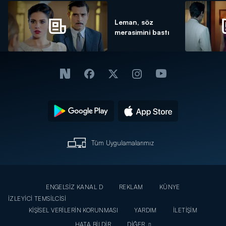
Leman, söz
merasimini bastı
Tüm Uygulamalarımız
ENGELSİZ KANAL D
REKLAM
KÜNYE
İZLEYİCİ TEMSİLCİSİ
KİŞİSEL VERİLERİN KORUNMASI
YARDIM
İLETİŞİM
HATA BİLDİR
DİĞER