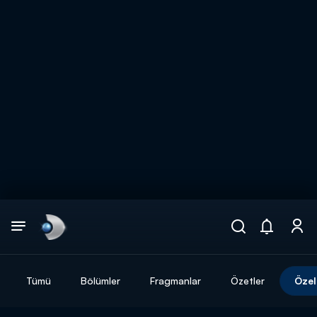
Arama
muhteşem ikili
ARAMA SONUÇLARI
Tümü
Bölümler
Fragmanlar
Özetler
Özel
DİĞER SONUÇLAR