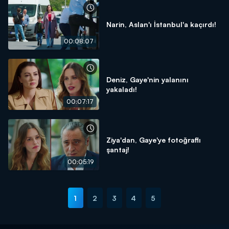
Narin, Aslan'ı İstanbul'a kaçırdı!
00:08:07
Deniz, Gaye'nin yalanını
yakaladı!
00:07:17
Ziya'dan, Gaye'ye fotoğraflı
şantaj!
00:05:19
1
2
3
4
5