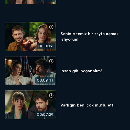
Seninle temiz bir sayfa açmak
istiyorum!
00:01:56
İnsan gibi boşanalım!
00:09:43
Varlığın beni çok mutlu etti!
00:07:29