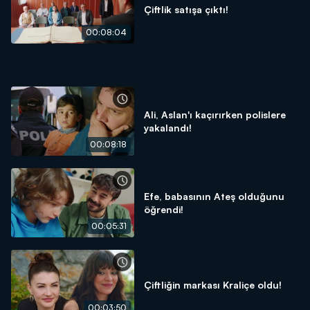
Çiftlik satışa çıktı!
00:08:04
Ali, Aslan'ı kaçırırken polislere
yakalandı!
00:08:18
Efe, babasının Ateş olduğunu
öğrendi!
00:05:31
Çiftliğin markası Kraliçe oldu!
00:03:50