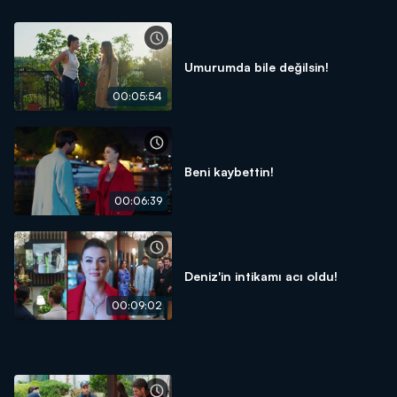
Umurumda bile değilsin!
00:05:54
Beni kaybettin!
00:06:39
Deniz'in intikamı acı oldu!
00:09:02