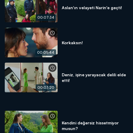
Aslan'ın velayeti Narin'e geçti!
00:07:34
Korkaksın!
00:05:44
Deniz, işine yarayacak delili elde
etti!
00:03:20
Kendini değersiz hissetmiyor
musun?