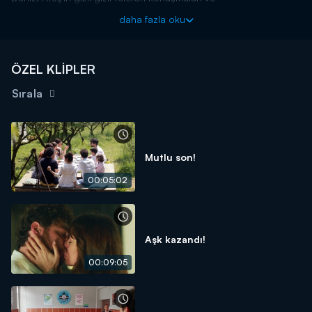
mesajlaşmalarından dolayı merak içine giriyor. Son bir şans
daha fazla oku
verdiği Ateş'in kendisini hala aldattığından şüphelenen Deniz
onu takip ederek gerçekleri bilmek istiyor.
Kraliçe, her çarşamba saat 20.00'da Kanal D'de!
ÖZEL KLİPLER
Sırala
Mutlu son!
00:05:02
Aşk kazandı!
00:09:05