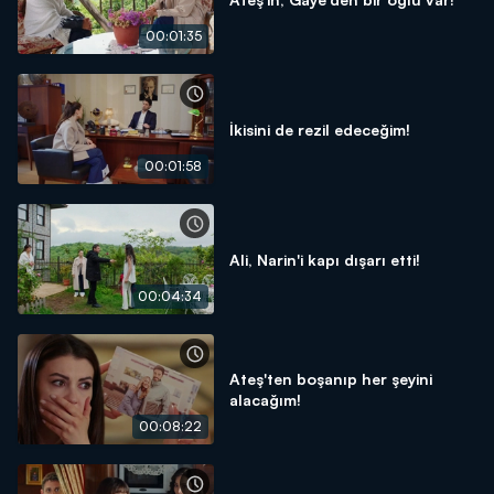
00:01:35
İkisini de rezil edeceğim!
00:01:58
Ali, Narin'i kapı dışarı etti!
00:04:34
Ateş'ten boşanıp her şeyini
alacağım!
00:08:22