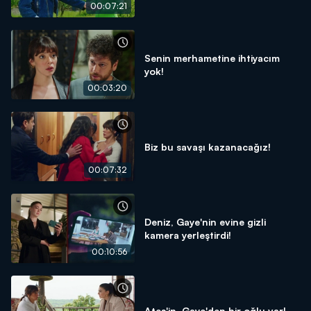
00:07:21
Senin merhametine ihtiyacım
yok!
00:03:20
Biz bu savaşı kazanacağız!
00:07:32
Deniz, Gaye'nin evine gizli
kamera yerleştirdi!
00:10:56
Ateş'in, Gaye'den bir oğlu var!