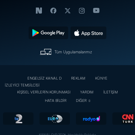
Tüm Uygulamalarımız
ENGELSİZ KANAL D
REKLAM
KÜNYE
İZLEYİCİ TEMSİLCİSİ
KİŞİSEL VERİLERİN KORUNMASI
YARDIM
İLETİŞİM
HATA BİLDİR
DİĞER
KANAL D © 2026. Her Hakkı Saklıdır.