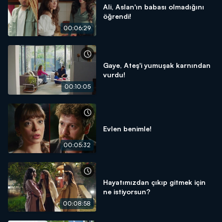
Ali, Aslan'ın babası olmadığını
öğrendi!
00:06:29
Gaye, Ateş'i yumuşak karnından
vurdu!
00:10:05
Evlen benimle!
00:05:32
Hayatımızdan çıkıp gitmek için
ne istiyorsun?
00:08:58