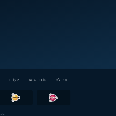
İLETİŞİM
HATA BİLDİR
DİĞER
dır.