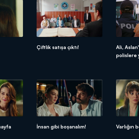
Çiftlik satışa çıktı!
Ali, Aslan
polislere 
sayfa
İnsan gibi boşanalım!
Varlığın b