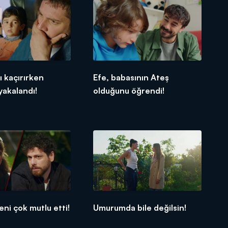
'ı kaçırırken
Efe, babasının Ateş
yakalandı!
olduğunu öğrendi!
eni çok mutlu etti!
Umurumda bile değilsin!