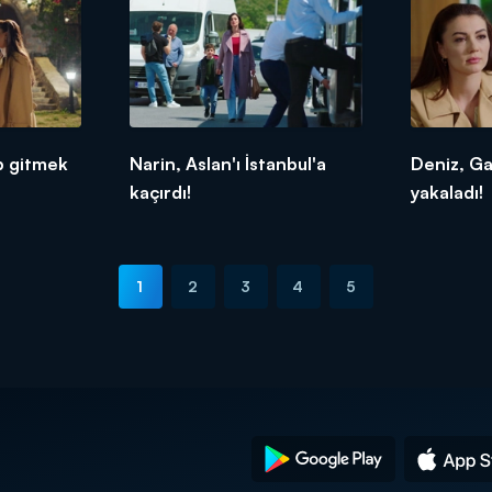
p gitmek
Narin, Aslan'ı İstanbul'a
Deniz, Ga
kaçırdı!
yakaladı!
1
2
3
4
5