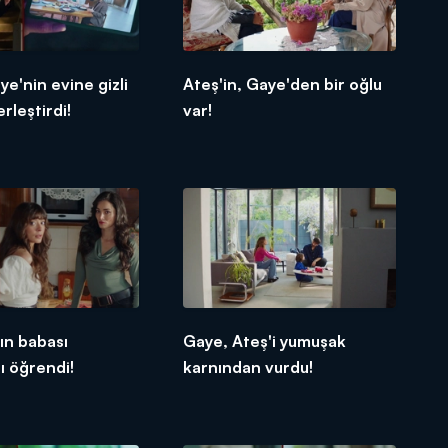
ye'nin evine gizli
Ateş'in, Gaye'den bir oğlu
rleştirdi!
var!
'ın babası
Gaye, Ateş'i yumuşak
ı öğrendi!
karnından vurdu!