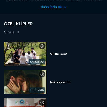
görünce mutlu olur. Duygu da onu gördüğü için mutludur.
daha fazla oku
Kraliçe, her çarşamba saat 20.00'da Kanal D'de!
ÖZEL KLİPLER
Sırala
Mutlu son!
00:05:02
Aşk kazandı!
00:09:05