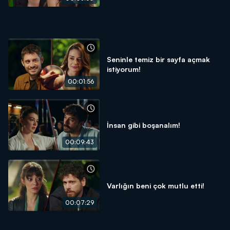
Seninle temiz bir sayfa açmak
istiyorum!
00:01:56
İnsan gibi boşanalım!
00:09:43
Varlığın beni çok mutlu etti!
00:07:29