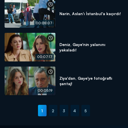
Narin, Aslan'ı İstanbul'a kaçırdı!
00:08:07
Deniz, Gaye'nin yalanını
yakaladı!
00:07:17
Ziya'dan, Gaye'ye fotoğraflı
şantaj!
00:05:19
1
2
3
4
5