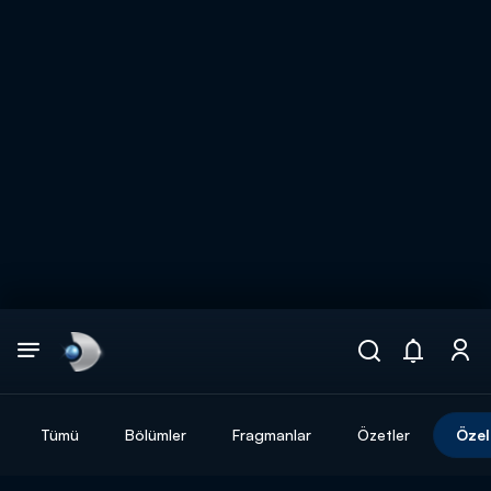
Arama
muhteşem ikili
ARAMA SONUÇLARI
Tümü
Bölümler
Fragmanlar
Özetler
Özel
DİĞER SONUÇLAR