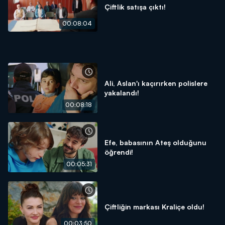
Çiftlik satışa çıktı!
00:08:04
Ali, Aslan'ı kaçırırken polislere
yakalandı!
00:08:18
Efe, babasının Ateş olduğunu
öğrendi!
00:05:31
Çiftliğin markası Kraliçe oldu!
00:03:50