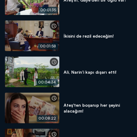
00:01:35
İkisini de rezil edeceğim!
00:01:58
Ali, Narin'i kapı dışarı etti!
00:04:34
Ateş'ten boşanıp her şeyini
alacağım!
00:08:22