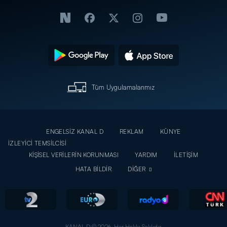
Tüm Uygulamalarımız
ENGELSİZ KANAL D
REKLAM
KÜNYE
İZLEYİCİ TEMSİLCİSİ
KİŞİSEL VERİLERİN KORUNMASI
YARDIM
İLETİŞİM
HATA BİLDİR
DİĞER
KANAL D © 2026. Her Hakkı Saklıdır.