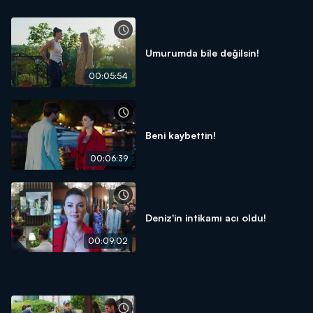
Umurumda bile değilsin!
00:05:54
Beni kaybettin!
00:06:39
Deniz'in intikamı acı oldu!
00:09:02