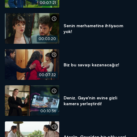
00:07:21
Senin merhametine ihtiyacım
yok!
00:03:20
Biz bu savaşı kazanacağız!
00:07:32
Deniz, Gaye'nin evine gizli
kamera yerleştirdi!
00:10:56
Ateş'in, Gaye'den bir oğlu var!