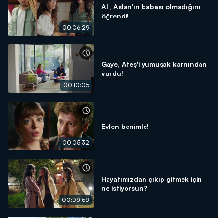
Ali, Aslan'ın babası olmadığını
öğrendi!
00:06:29
Gaye, Ateş'i yumuşak karnından
vurdu!
00:10:05
Evlen benimle!
00:05:32
Hayatımızdan çıkıp gitmek için
ne istiyorsun?
00:08:58