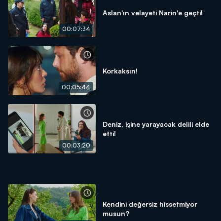
Aslan'ın velayeti Narin'e geçti!
00:07:34
Korkaksın!
00:05:44
Deniz, işine yarayacak delili elde
etti!
00:03:20
Kendini değersiz hissetmiyor
musun?