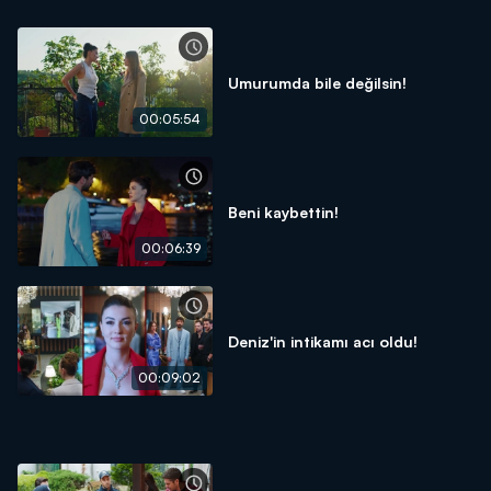
Umurumda bile değilsin!
00:05:54
Beni kaybettin!
00:06:39
Deniz'in intikamı acı oldu!
00:09:02