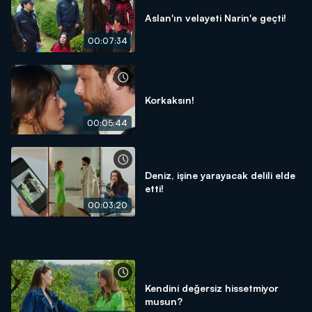
Aslan'ın velayeti Narin'e geçti!
00:07:34
Korkaksın!
00:05:44
Deniz, işine yarayacak delili elde
etti!
00:03:20
Kendini değersiz hissetmiyor
musun?