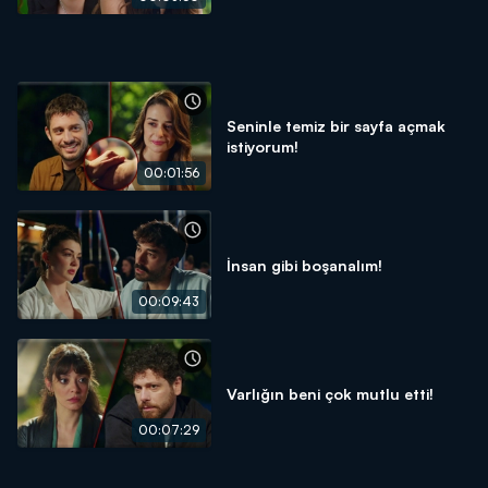
Seninle temiz bir sayfa açmak
istiyorum!
00:01:56
İnsan gibi boşanalım!
00:09:43
Varlığın beni çok mutlu etti!
00:07:29