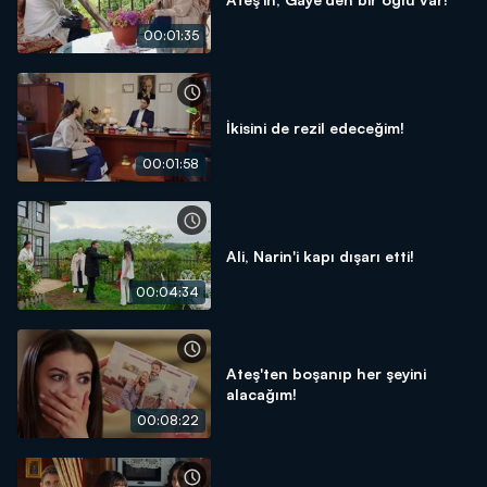
00:01:35
İkisini de rezil edeceğim!
00:01:58
Ali, Narin'i kapı dışarı etti!
00:04:34
Ateş'ten boşanıp her şeyini
alacağım!
00:08:22