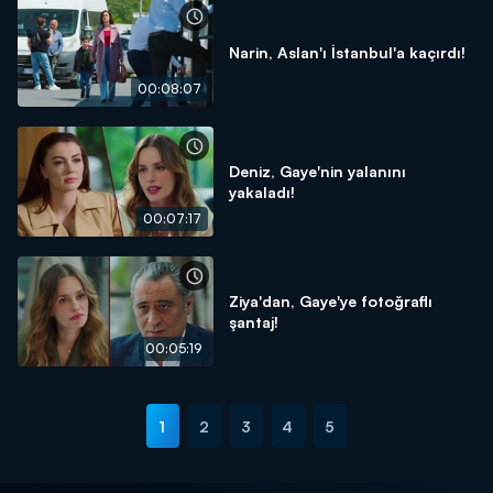
Narin, Aslan'ı İstanbul'a kaçırdı!
00:08:07
Deniz, Gaye'nin yalanını
yakaladı!
00:07:17
Ziya'dan, Gaye'ye fotoğraflı
şantaj!
00:05:19
1
2
3
4
5