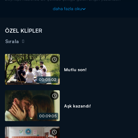
huzursuzdur. Narin, huzursuzluğunu öğrenebilmek için onu takip
daha fazla oku
eder. Engin, Zeynep'i serada beklemektedir. Zeynep, onu sert
bir şekilde bir daha gelmemesi için uyarırken Narin onları baş
başa görür.
ÖZEL KLİPLER
Kraliçe, her çarşamba saat 20.00'da Kanal D'de!
Sırala
Mutlu son!
00:05:02
Aşk kazandı!
00:09:05