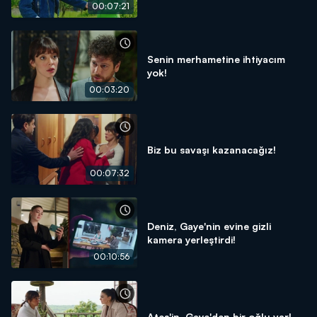
00:07:21
Senin merhametine ihtiyacım
yok!
00:03:20
Biz bu savaşı kazanacağız!
00:07:32
Deniz, Gaye'nin evine gizli
kamera yerleştirdi!
00:10:56
Ateş'in, Gaye'den bir oğlu var!