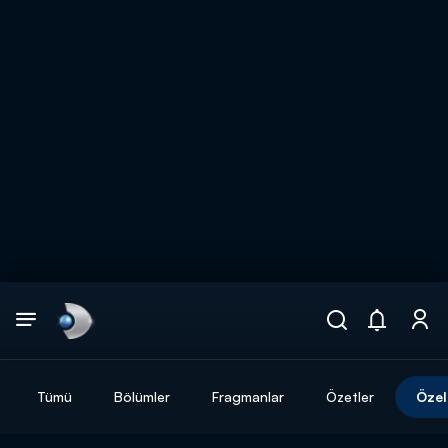
Arama
muhteşem ikili
ARAMA SONUÇLARI
Tümü
Bölümler
Fragmanlar
Özetler
Özel
DİĞER SONUÇLAR