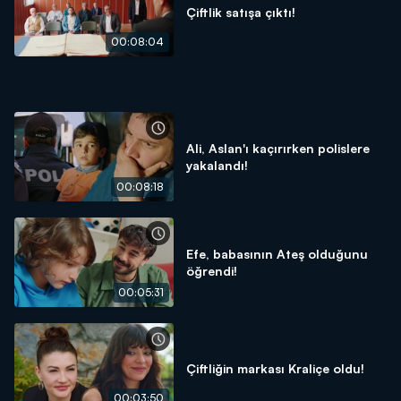
Çiftlik satışa çıktı!
00:08:04
Ali, Aslan'ı kaçırırken polislere
yakalandı!
00:08:18
Efe, babasının Ateş olduğunu
öğrendi!
00:05:31
Çiftliğin markası Kraliçe oldu!
00:03:50