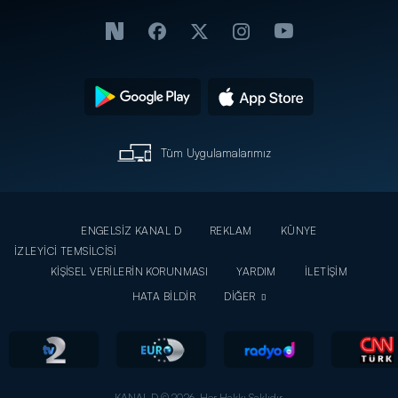
Tüm Uygulamalarımız
ENGELSİZ KANAL D
REKLAM
KÜNYE
İZLEYİCİ TEMSİLCİSİ
KİŞİSEL VERİLERİN KORUNMASI
YARDIM
İLETİŞİM
HATA BİLDİR
DİĞER
KANAL D © 2026. Her Hakkı Saklıdır.