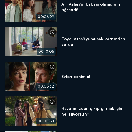
Ali, Aslan'ın babası olmadığını
öğrendi!
00:06:29
Gaye, Ateş'i yumuşak karnından
vurdu!
00:10:05
Evlen benimle!
00:05:32
Hayatımızdan çıkıp gitmek için
ne istiyorsun?
00:08:58