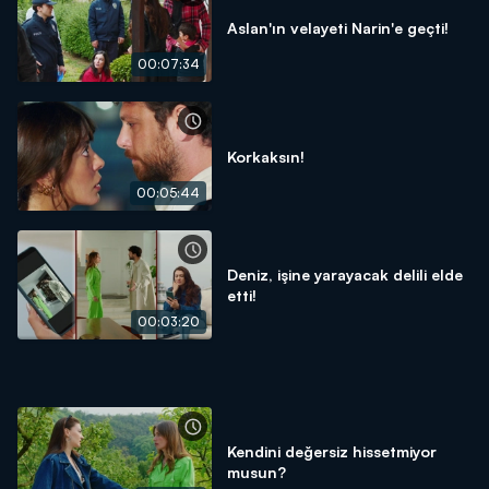
Aslan'ın velayeti Narin'e geçti!
00:07:34
Korkaksın!
00:05:44
Deniz, işine yarayacak delili elde
etti!
00:03:20
Kendini değersiz hissetmiyor
musun?