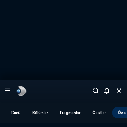
Arama
muhteşem ikili
ARAMA SONUÇLARI
Tümü
Bölümler
Fragmanlar
Özetler
Özel
DİĞER SONUÇLAR