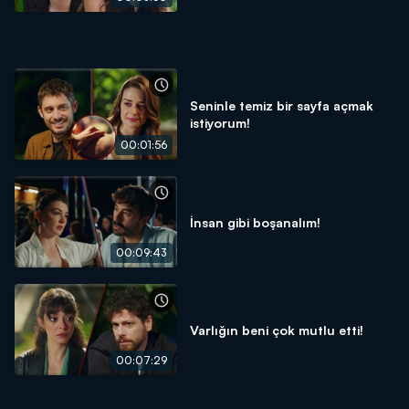
Seninle temiz bir sayfa açmak
istiyorum!
00:01:56
İnsan gibi boşanalım!
00:09:43
Varlığın beni çok mutlu etti!
00:07:29