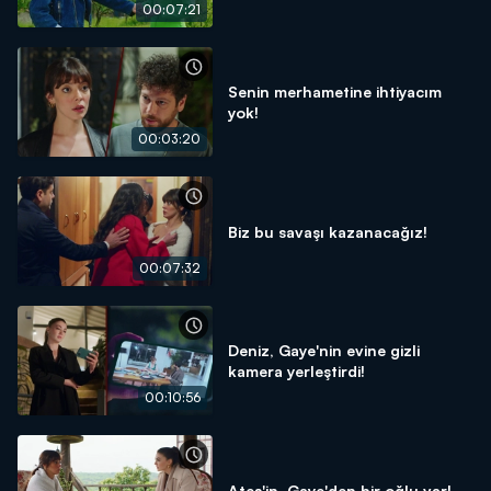
00:07:21
Senin merhametine ihtiyacım
yok!
00:03:20
Biz bu savaşı kazanacağız!
00:07:32
Deniz, Gaye'nin evine gizli
kamera yerleştirdi!
00:10:56
Ateş'in, Gaye'den bir oğlu var!