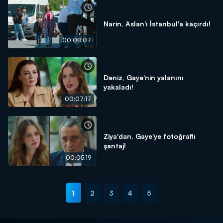
Narin, Aslan'ı İstanbul'a kaçırdı!
00:08:07
Deniz, Gaye'nin yalanını
yakaladı!
00:07:17
Ziya'dan, Gaye'ye fotoğraflı
şantaj!
00:05:19
1
2
3
4
5