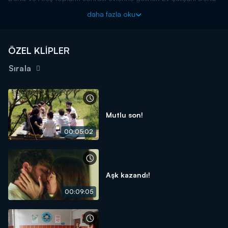
ve Rüya'ya ait bavulları Deniz'in arabasına yüklemektedir. Ateş,
daha fazla oku
bu durum karşısında öfkelenir ve ağzına geleni söylemeye
başlar. Deniz, ilk kez Ateş'in çirkin yüzünü görür.
Kraliçe, her çarşamba saat 20.00'da Kanal D'de!
ÖZEL KLİPLER
Sırala
Mutlu son!
00:05:02
Aşk kazandı!
00:09:05