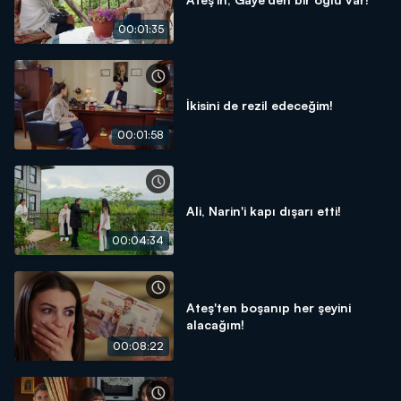
00:01:35
İkisini de rezil edeceğim!
00:01:58
Ali, Narin'i kapı dışarı etti!
00:04:34
Ateş'ten boşanıp her şeyini
alacağım!
00:08:22