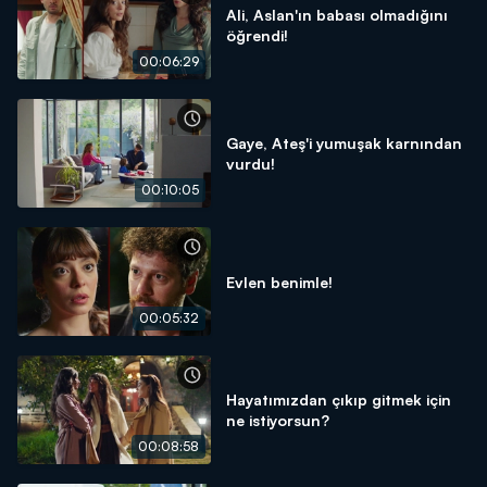
Ali, Aslan'ın babası olmadığını
öğrendi!
00:06:29
Gaye, Ateş'i yumuşak karnından
vurdu!
00:10:05
Evlen benimle!
00:05:32
Hayatımızdan çıkıp gitmek için
ne istiyorsun?
00:08:58