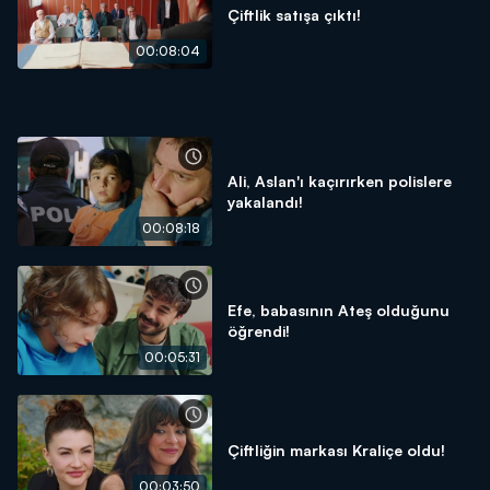
Çiftlik satışa çıktı!
00:08:04
Ali, Aslan'ı kaçırırken polislere
yakalandı!
00:08:18
Efe, babasının Ateş olduğunu
öğrendi!
00:05:31
Çiftliğin markası Kraliçe oldu!
00:03:50