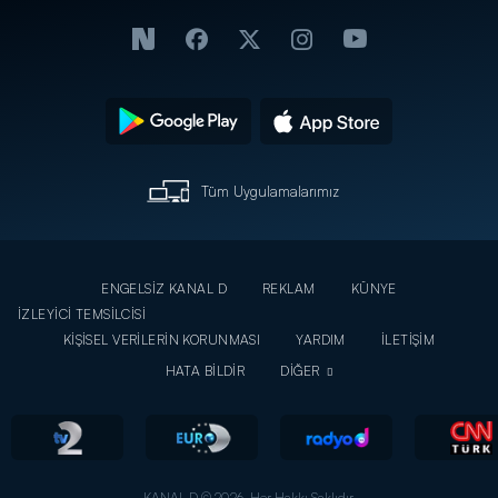
Tüm Uygulamalarımız
ENGELSİZ KANAL D
REKLAM
KÜNYE
İZLEYİCİ TEMSİLCİSİ
KİŞİSEL VERİLERİN KORUNMASI
YARDIM
İLETİŞİM
HATA BİLDİR
DİĞER
KANAL D © 2026. Her Hakkı Saklıdır.