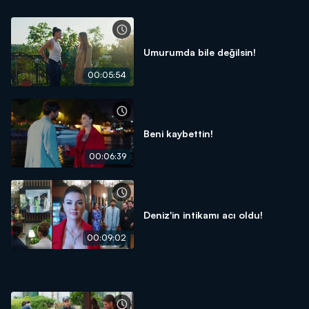
Umurumda bile değilsin!
00:05:54
Beni kaybettin!
00:06:39
Deniz'in intikamı acı oldu!
00:09:02