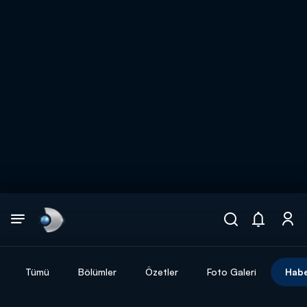
Arama
muhteşem ikili
ARAMA SONUÇLARI
Tümü
Bölümler
Özetler
Foto Galeri
Habe
DİĞER SONUÇLAR