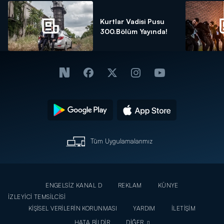
Kurtlar Vadisi Pusu
300.Bölüm Yayında!
Tüm Uygulamalarımız
ENGELSİZ KANAL D
REKLAM
KÜNYE
İZLEYİCİ TEMSİLCİSİ
KİŞİSEL VERİLERİN KORUNMASI
YARDIM
İLETİŞİM
HATA BİLDİR
DİĞER