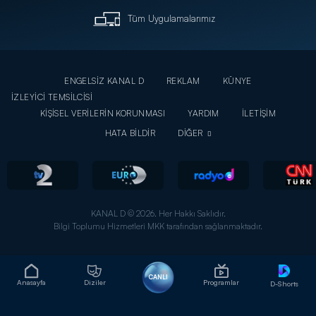
Tüm Uygulamalarımız
ENGELSİZ KANAL D
REKLAM
KÜNYE
İZLEYİCİ TEMSİLCİSİ
KİŞİSEL VERİLERİN KORUNMASI
YARDIM
İLETİŞİM
HATA BİLDİR
DİĞER
KANAL D © 2026. Her Hakkı Saklıdır.
Bilgi Toplumu Hizmetleri MKK tarafından sağlanmaktadır.
CANLI
Anasayfa
Diziler
Programlar
D-Shorts