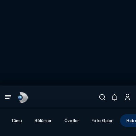
Arama
muhteşem ikili
ARAMA SONUÇLARI
Tümü
Bölümler
Özetler
Foto Galeri
Habe
DİĞER SONUÇLAR