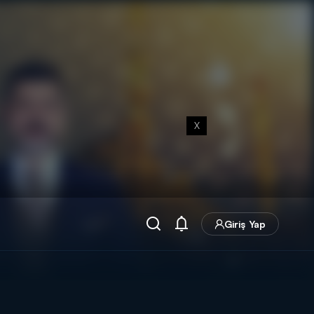
X
Giriş Yap