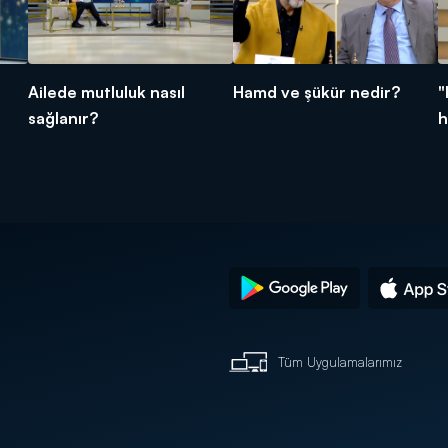
Ailede mutluluk nasıl
Hamd ve şükür nedir?
"
sağlanır?
h
Tüm Uygulamalarımız