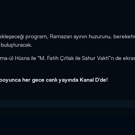
çekleşeceği program, Ramazan ayının huzurunu, bereketin
e buluşturacak.
Esma-ül Hüsna ile ''M. Fatih Çıtlak ile Sahur Vakti”n de ekra
 boyunca her gece canlı yayında Kanal D’de!