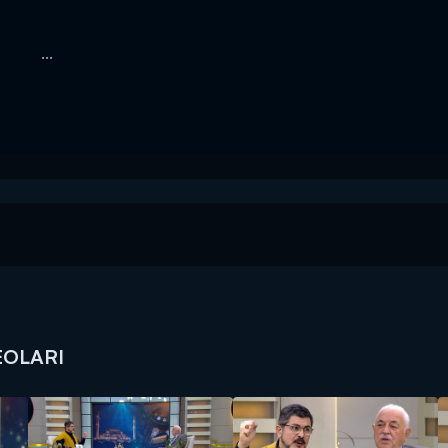
...
EOLARI