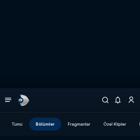
Arama
muhteşem ikili
ARAMA SONUÇLARI
Tümü
Bölümler
Fragmanlar
Özel Klipler
DİĞER SONUÇLAR