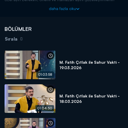
yolları “M. Fatih Çıtlak ile Sahur Vakti’nde izleyiciler ile buluşacak.
daha fazla oku
İzleyicilerden gelen sorularında cevaplanacağı “M. Fatih Çıtlak
ile Sahur Vakti” her gece Kanal D’de…
M. Fatih Çıtlak ile Sahur Vakti, Ramazan ayı boyunca her
BÖLÜMLER
gece Kanal D'de!
Sırala
M. Fatih Çıtlak ile Sahur Vakti -
19.03.2026
01:03:58
M. Fatih Çıtlak ile Sahur Vakti -
18.03.2026
01:04:50