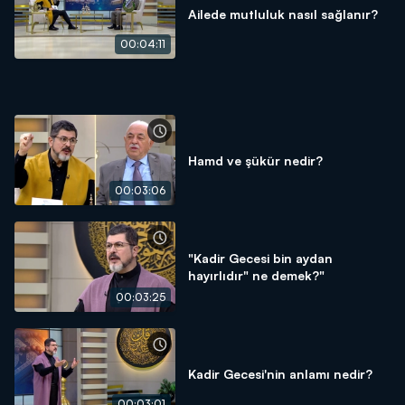
Ailede mutluluk nasıl sağlanır?
00:04:11
Hamd ve şükür nedir?
00:03:06
"Kadir Gecesi bin aydan
hayırlıdır" ne demek?"
00:03:25
Kadir Gecesi'nin anlamı nedir?
00:03:01