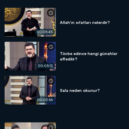
Allah'ın sıfatları nelerdir?
00:05:45
Tövbe edince hangi günahlar
affedilir?
00:05:13
Sala neden okunur?
00:03:56