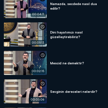
Namazda, secdede nasıl dua
edilir?
00:04:11
Dini hayatımızı nasıl
güzelleştirebiliriz?
00:05:13
Mescid ne demektir?
00:02:15
Sevginin dereceleri nelerdir?
00:05:06