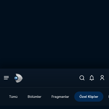
Arama
muhteşem ikili
ARAMA SONUÇLARI
Tümü
Bölümler
Fragmanlar
Özel Klipler
DİĞER SONUÇLAR