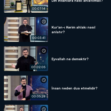
Din insanlara nasıl anlatılmalı?
00:07:14
Kur'an-ı Kerim ahlakı nasıl
anlatır?
00:03:41
Eyvallah ne demektir?
00:02:05
İnsan neden dua etmelidir?
00:05:28