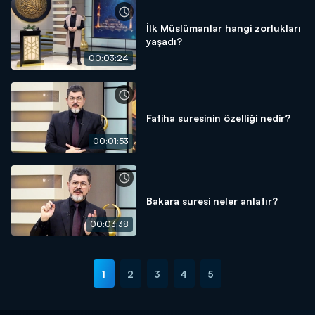
İlk Müslümanlar hangi zorlukları
yaşadı?
00:03:24
Fatiha suresinin özelliği nedir?
00:01:53
Bakara suresi neler anlatır?
00:03:38
1
2
3
4
5