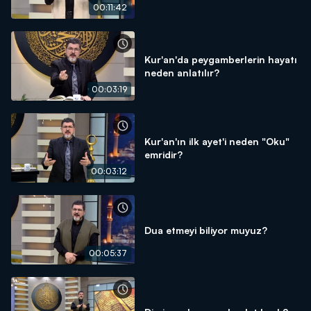
00:11:42
Kur'an'da peygamberlerin hayatı
neden anlatılır?
00:03:19
Kur'an'ın ilk ayet'i neden "Oku"
emridir?
00:03:12
Dua etmeyi biliyor muyuz?
00:05:37