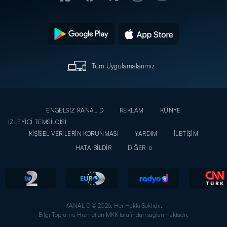
Tüm Uygulamalarımız
ENGELSİZ KANAL D
REKLAM
KÜNYE
İZLEYİCİ TEMSİLCİSİ
KİŞİSEL VERİLERİN KORUNMASI
YARDIM
İLETİŞİM
HATA BİLDİR
DİĞER
KANAL D © 2026. Her Hakkı Saklıdır.
Bilgi Toplumu Hizmetleri MKK tarafından sağlanmaktadır.