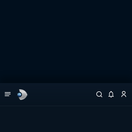
Arama
muhteşem ikili
ARAMA SONUÇLARI
DİĞER SONUÇLAR