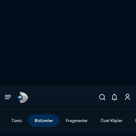
Arama
muhteşem ikili
ARAMA SONUÇLARI
Tümü
Bölümler
Fragmanlar
Özel Klipler
DİĞER SONUÇLAR