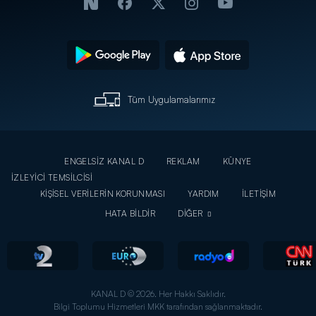
Tüm Uygulamalarımız
ENGELSİZ KANAL D
REKLAM
KÜNYE
İZLEYİCİ TEMSİLCİSİ
KİŞİSEL VERİLERİN KORUNMASI
YARDIM
İLETİŞİM
HATA BİLDİR
DİĞER
KANAL D © 2026. Her Hakkı Saklıdır.
Bilgi Toplumu Hizmetleri MKK tarafından sağlanmaktadır.