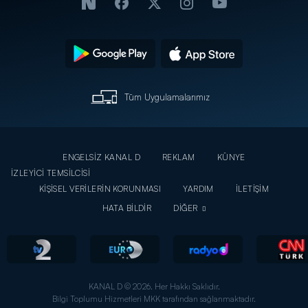
Tüm Uygulamalarımız
ENGELSİZ KANAL D
REKLAM
KÜNYE
İZLEYİCİ TEMSİLCİSİ
KİŞİSEL VERİLERİN KORUNMASI
YARDIM
İLETİŞİM
HATA BİLDİR
DİĞER
KANAL D © 2026. Her Hakkı Saklıdır.
Bilgi Toplumu Hizmetleri MKK tarafından sağlanmaktadır.