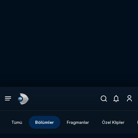
Arama
muhteşem ikili
ARAMA SONUÇLARI
Tümü
Bölümler
Fragmanlar
Özel Klipler
DİĞER SONUÇLAR