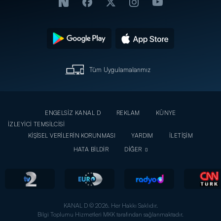
Tüm Uygulamalarımız
ENGELSİZ KANAL D
REKLAM
KÜNYE
İZLEYİCİ TEMSİLCİSİ
KİŞİSEL VERİLERİN KORUNMASI
YARDIM
İLETİŞİM
HATA BİLDİR
DİĞER
KANAL D © 2026. Her Hakkı Saklıdır.
Bilgi Toplumu Hizmetleri MKK tarafından sağlanmaktadır.