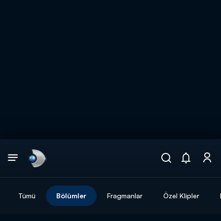
Arama
muhteşem ikili
ARAMA SONUÇLARI
Tümü
Bölümler
Fragmanlar
Özel Klipler
DİĞER SONUÇLAR