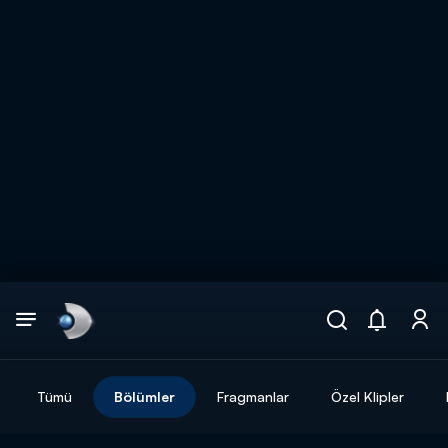
Arama
muhteşem ikili
ARAMA SONUÇLARI
Tümü
Bölümler
Fragmanlar
Özel Klipler
DİĞER SONUÇLAR