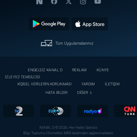
Tüm Uygulamalarımız
ENGELSİZ KANAL D
REKLAM
KÜNYE
İZLEYİCİ TEMSİLCİSİ
KİŞİSEL VERİLERİN KORUNMASI
YARDIM
İLETİŞİM
HATA BİLDİR
DİĞER
KANAL D © 2026. Her Hakkı Saklıdır.
Bilgi Toplumu Hizmetleri MKK tarafından sağlanmaktadır.