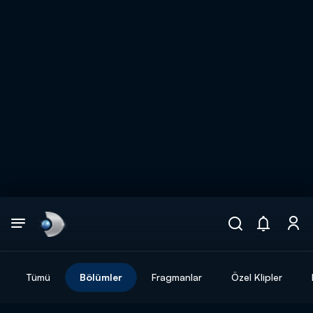
Arama
muhteşem ikili
ARAMA SONUÇLARI
Tümü
Bölümler
Fragmanlar
Özel Klipler
DİĞER SONUÇLAR